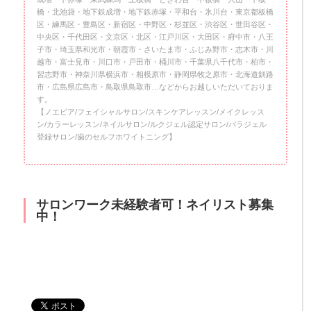
橋・北池袋・地下鉄成増・地下鉄赤塚・平和台・氷川台・東京都板橋
区・練馬区・豊島区・新宿区・中野区・杉並区・渋谷区・世田谷区・
中央区・千代田区・文京区・北区・江戸川区・大田区・府中市・八王
子市・埼玉県和光市・朝霞市・さいたま市・ふじみ野市・志木市・川
越市・富士見市・川口市・戸田市・桶川市・千葉県八千代市・柏市・
習志野市・神奈川県横浜市・相模原市・静岡県牧之原市・北海道釧路
市・広島県広島市・鳥取県鳥取市…などからお越しいただいておりま
す。
【ノエビア/フェイシャルサロン/スキンケアレッスン/メイクレッス
ン/カラーレッスン/ネイルサロン/ルクジェル認定サロン/パラジェル
登録サロン/歯のセルフホワイトニング】
サロンワーク未経験者可！ネイリスト募集
中！