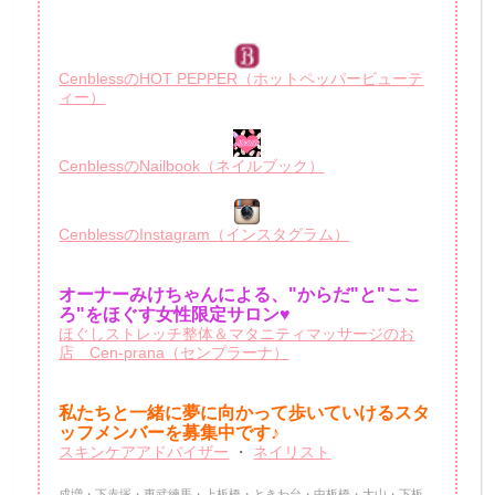
CenblessのHOT PEPPER（ホットペッパービューテ
ィー）
CenblessのNailbook（ネイルブック）
CenblessのInstagram（インスタグラム）
オーナーみけちゃんによる、"からだ"と"ここ
ろ"をほぐす女性限定サロン♥
ほぐしストレッチ整体＆マタニティマッサージのお
店 Cen-prana（センプラーナ）
私たちと一緒に夢に向かって歩いていけるスタ
ッフメンバーを
募集中です♪
スキンケアアドバイザー
・
ネイリスト
成増・下赤塚・東武練馬・上板橋・ときわ台・中板橋・大山・下板