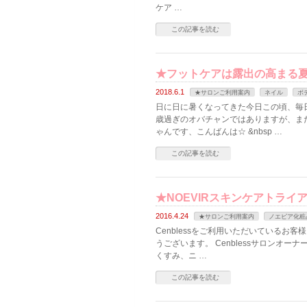
ケア …
この記事を読む
★フットケアは露出の高まる
2018.6.1
★サロンご利用案内
ネイル
ボ
日に日に暑くなってきた今日この頃、毎
歳過ぎのオバチャンではありますが、まだ
ゃんです、こんばんは☆ &nbsp …
この記事を読む
★NOEVIRスキンケアトライ
2016.4.24
★サロンご利用案内
ノエビア化粧
Cenblessをご利用いただいているお
うございます。 Cenblessサロンオ
くすみ、ニ …
この記事を読む