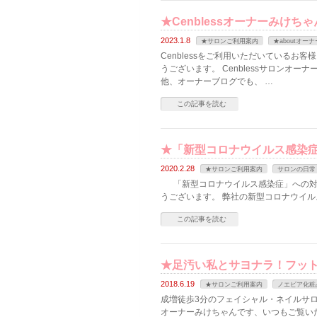
★Cenblessオーナーみけ
2023.1.8
★サロンご利用案内
★aboutオー
Cenblessをご利用いただいているお
うございます。 Cenblessサロンオ
他、オーナーブログでも、 …
この記事を読む
★「新型コロナウイルス感染症（
2020.2.28
★サロンご利用案内
サロンの日常
「新型コロナウイルス感染症」への対
うございます。 弊社の新型コロナウイルス
この記事を読む
★足汚い私とサヨナラ！フッ
2018.6.19
★サロンご利用案内
ノエビア化粧
成増徒歩3分のフェイシャル・ネイルサロン
オーナーみけちゃんです、いつもご覧いた