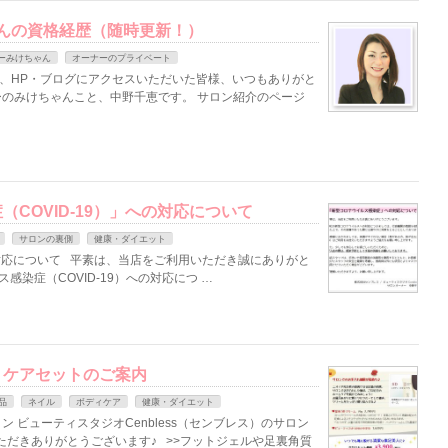
ちゃんの資格経歴（随時更新！）
ナーみけちゃん
オーナーのプライベート
客様、HP・ブログにアクセスいただいた皆様、いつもありがと
ーナーのみけちゃんこと、中野千恵です。 サロン紹介のページ
COVID-19）」への対応について
サロンの裏側
健康・ダイエット
応について 平素は、当店をご利用いただき誠にありがと
感染症（COVID-19）への対応につ …
トケアセットのご案内
品
ネイル
ボディケア
健康・ダイエット
 ビューティスタジオCenbless（センブレス）のサロン
だきありがとうございます♪ >>フットジェルや足裏角質