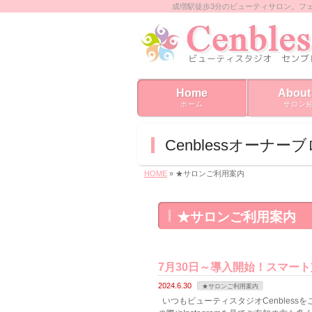
成増駅徒歩3分のビューティサロン。フ
Home
About
ホーム
サロン
Cenblessオーナー
HOME
» ★サロンご利用案内
★サロンご利用案内
7月30日～導入開始！スマー
2024.6.30
★サロンご利用案内
いつもビューティスタジオCenbless