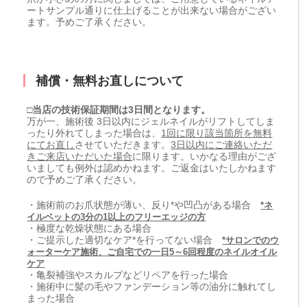
ートサンプル通りに仕上げることが出来ない場合がござい
ます。予めご了承ください。
補償・無料お直しについて
□当店の技術保証期間は3日間となります。
万が一、施術後 3日以内にジェルネイルがリフトしてしま
ったり外れてしまった場合は、
1回に限り該当箇所を無料
にてお直し
させていただきます。
3日以内にご連絡いただ
きご来店いただいた場合
に限ります。いかなる理由がござ
いましても例外は認めかねます。ご返金はいたしかねます
ので予めご了承ください。
・施術前のお爪状態が薄い、反り*や凹凸がある場合
*ネ
イルベットの3分の1以上のフリーエッジの方
・極度な乾燥状態にある場合
・ご提示した適切なケア*を行ってない場合
*サロンでのウ
ォーターケア施術、ご自宅での一日5～6回程度のネイルオイル
ケア
・亀裂補強やスカルプなどリペアを行った場合
・施術中に髪の毛やファンデーション等の油分に触れてし
まった場合