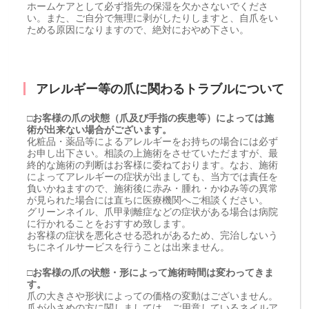
ホームケアとして必ず指先の保湿を欠かさないでくださ
い。また、ご自分で無理に剥がしたりしますと、自爪をい
ためる原因になりますので、絶対におやめ下さい。
アレルギー等の爪に関わるトラブルについて
□お客様の爪の状態（爪及び手指の疾患等）によっては施
術が出来ない場合がございます。
化粧品・薬品等によるアレルギーをお持ちの場合には必ず
お申し出下さい。相談の上施術をさせていただますが、最
終的な施術の判断はお客様に委ねております。なお、施術
によってアレルギーの症状が出ましても、当方では責任を
負いかねますので、施術後に赤み・腫れ・かゆみ等の異常
が見られた場合には直ちに医療機関へご相談ください。
グリーンネイル、爪甲剥離症などの症状がある場合は病院
に行かれることをおすすめ致します。
お客様の症状を悪化させる恐れがあるため、完治しないう
ちにネイルサービスを行うことは出来ません。
□お客様の爪の状態・形によって施術時間は変わってきま
す。
爪の大きさや形状によっての価格の変動はございません。
爪が小さめの方に関しましては、ご用意しているネイルア