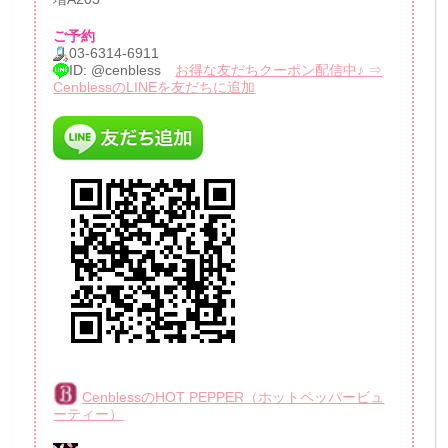
ご予約
03-6314-6911
ID: @cenbless
お得な友だちクーポン配信中♪ ⇒
CenblessのLINEを友だちに追加
CenblessのHOT PEPPER（ホットペッパービュ
ーティー）