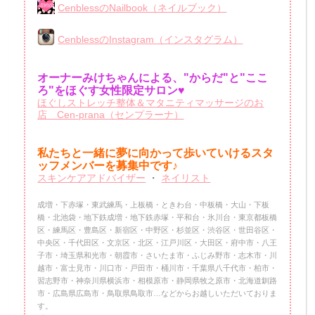
CenblessのNailbook（ネイルブック）
CenblessのInstagram（インスタグラム）
オーナーみけちゃんによる、"からだ"と"ここ
ろ"をほぐす女性限定サロン♥
ほぐしストレッチ整体＆マタニティマッサージのお
店 Cen-prana（センプラーナ）
私たちと一緒に夢に向かって歩いていけるスタ
ッフメンバーを
募集中です♪
スキンケアアドバイザー
・
ネイリスト
成増・下赤塚・東武練馬・上板橋・ときわ台・中板橋・大山・下板
橋・北池袋・地下鉄成増・地下鉄赤塚・平和台・氷川台・東京都板橋
区・練馬区・豊島区・新宿区・中野区・杉並区・渋谷区・世田谷区・
中央区・千代田区・文京区・北区・江戸川区・大田区・府中市・八王
子市・埼玉県和光市・朝霞市・さいたま市・ふじみ野市・志木市・川
越市・富士見市・川口市・戸田市・桶川市・千葉県八千代市・柏市・
習志野市・神奈川県横浜市・相模原市・静岡県牧之原市・北海道釧路
市・広島県広島市・鳥取県鳥取市…などからお越しいただいておりま
す。