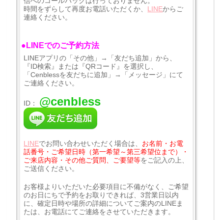
信へのコールバックは行っておりません。
時間をずらして再度お電話いただくか、
LINE
からご
連絡ください。
●LINEでのご予約方法
LINEアプリの「その他」→「友だち追加」から、
『ID検索』または『QRコード』を選択し、
「Cenblessを友だちに追加」→「メッセージ」にて
ご連絡ください。
@cenbless
ID：
LINE
でお問い合わせいただく場合は、
お名前・お電
話番号・ご希望日時（第一希望～第三希望位まで）・
ご来店内容・その他ご質問、ご要望等
をご記入の上、
ご送信ください。
お客様よりいただいた必要項目に不備がなく、ご希望
のお日にちで予約をお取りできれば、3営業日以内
に、確定日時や場所の詳細についてご案内のLINEま
たは、お電話にてご連絡をさせていただきます。