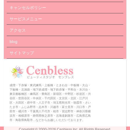
キャンセルポリシー
サービスメニュー
アクセス
blog
サイトマップ
成増・下赤塚・東武練馬・上板橋・ときわ台・中板橋・大山・
下板橋・北池袋・地下鉄成増・地下鉄赤塚・平和台・氷川台・
東京都板橋区・練馬区・豊島区・新宿区・中野区・杉並区・渋
谷区・世田谷区・中央区・千代田区・文京区・北区・江戸川
区・大田区・府中市・八王子市・埼玉県和光市・朝霞市・さい
たま市・ふじみ野市・志木市・川越市・富士見市・川口市・戸
田市・桶川市・千葉県八千代市・柏市・習志野市・神奈川県横
浜市・相模原市・静岡県牧之原市・北海道釧路市・広島県広島
市・鳥取県鳥取市…などからお越しいただいております。
Copyright ©
2000-2026 Cenbless Inc.
All Rights Reserved.