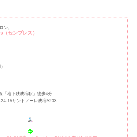
ロン。
ss（センブレス）
用）
線「地下鉄成増駅」徒歩4分
-24-15サントノーレ成増A203