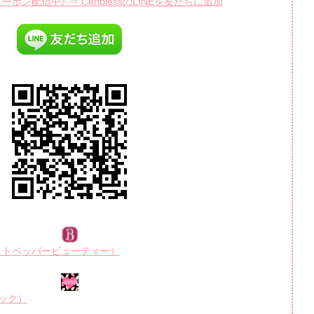
ポン配信中♪ ⇒ CenblessのLINEを友だちに追加
R（ホットペッパービューティー）
ルブック）