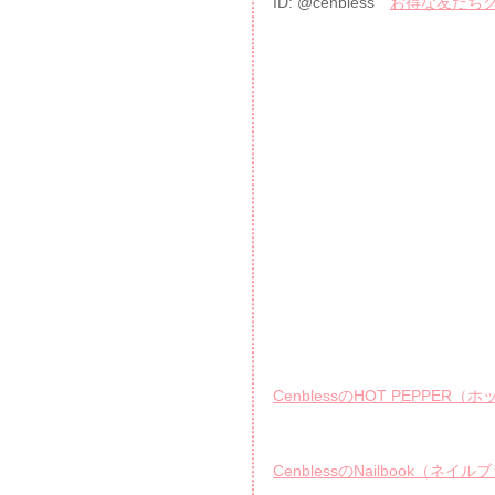
ID: @cenbless
お得な友だちクー
CenblessのHOT PEPPE
CenblessのNailbook（ネイ