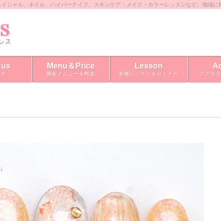
ェイシャル、ネイル、ハイパーナイフ、スキンケア・メイク・カラーレッスンなど。地域に
 us
Menu＆Price
Lesson
A
紹介
施術メニュー＆料金
各種レッスン＆セミナー
アクセ