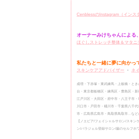
CenblessのInstagram（イ
オーナーみけちゃんによる、
ほぐしストレッチ整体＆マタニテ
私たちと一緒に夢に向かっ
スキンケアアドバイザー
・
ネ
成増・下赤塚・東武練馬・上板橋・とき
台・東京都板橋区・練馬区・豊島区・新
江戸川区・大田区・府中市・八王子市・
川口市・戸田市・桶川市・千葉県八千代
市・広島県広島市・鳥取県鳥取市…など
【ノエビア/フェイシャルサロン/スキン
ン/パラジェル登録サロン/歯のセルフホ