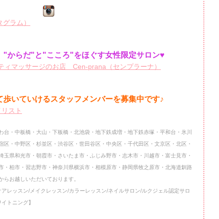
ンスタグラム）
"からだ"と"こころ"をほぐす女性限定サロン♥
ィマッサージのお店 Cen-prana（センプラーナ）
て歩いていけるスタッフメンバーを
募集中です♪
イリスト
わ台・中板橋・大山・下板橋・北池袋・地下鉄成増・地下鉄赤塚・平和台・氷川
宿区・中野区・杉並区・渋谷区・世田谷区・中央区・千代田区・文京区・北区・
埼玉県和光市・朝霞市・さいたま市・ふじみ野市・志木市・川越市・富士見市・
市・柏市・習志野市・神奈川県横浜市・相模原市・静岡県牧之原市・北海道釧路
からお越しいただいております。
ケアレッスン/メイクレッスン/カラーレッスン/ネイルサロン/ルクジェル認定サロ
ワイトニング】