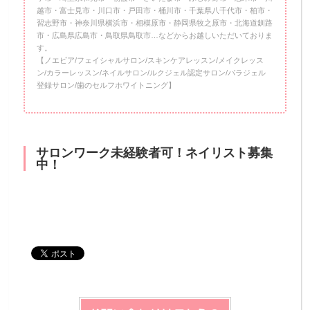
越市・富士見市・川口市・戸田市・桶川市・千葉県八千代市・柏市・
習志野市・神奈川県横浜市・相模原市・静岡県牧之原市・北海道釧路
市・広島県広島市・鳥取県鳥取市…などからお越しいただいておりま
す。
【ノエビア/フェイシャルサロン/スキンケアレッスン/メイクレッス
ン/カラーレッスン/ネイルサロン/ルクジェル認定サロン/パラジェル
登録サロン/歯のセルフホワイトニング】
サロンワーク未経験者可！ネイリスト募集
中！