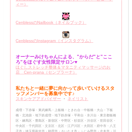
ィー）
CenblessのNailbook（ネイルブック）
CenblessのInstagram（インスタグラム）
オーナーみけちゃんによる、"からだ"と"ここ
ろ"をほぐす女性限定サロン♥
ほぐしストレッチ整体＆マタニティマッサージのお
店 Cen-prana（センプラーナ）
私たちと一緒に夢に向かって歩いていけるスタ
ッフメンバーを
募集中です♪
スキンケアアドバイザー
・
ネイリスト
成増・下赤塚・東武練馬・上板橋・ときわ台・中板橋・大山・下板
橋・北池袋・地下鉄成増・地下鉄赤塚・平和台・氷川台・東京都板橋
区・練馬区・豊島区・新宿区・中野区・杉並区・渋谷区・世田谷区・
中央区・千代田区・文京区・北区・江戸川区・大田区・府中市・八王
子市・埼玉県和光市・朝霞市・さいたま市・ふじみ野市・志木市・川