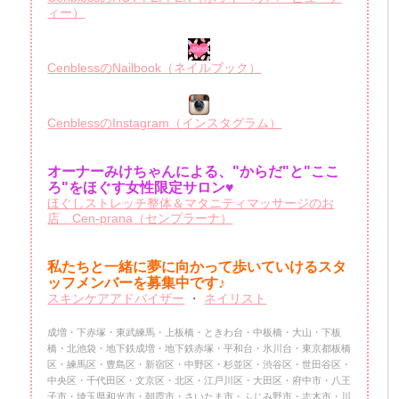
ィー）
CenblessのNailbook（ネイルブック）
CenblessのInstagram（インスタグラム）
オーナーみけちゃんによる、"からだ"と"ここ
ろ"をほぐす女性限定サロン♥
ほぐしストレッチ整体＆マタニティマッサージのお
店 Cen-prana（センプラーナ）
私たちと一緒に夢に向かって歩いていけるスタ
ッフメンバーを
募集中です♪
スキンケアアドバイザー
・
ネイリスト
成増・下赤塚・東武練馬・上板橋・ときわ台・中板橋・大山・下板
橋・北池袋・地下鉄成増・地下鉄赤塚・平和台・氷川台・東京都板橋
区・練馬区・豊島区・新宿区・中野区・杉並区・渋谷区・世田谷区・
中央区・千代田区・文京区・北区・江戸川区・大田区・府中市・八王
子市・埼玉県和光市・朝霞市・さいたま市・ふじみ野市・志木市・川