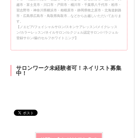
越市・富士見市・川口市・戸田市・桶川市・千葉県八千代市・柏市・
習志野市・神奈川県横浜市・相模原市・静岡県牧之原市・北海道釧路
市・広島県広島市・鳥取県鳥取市…などからお越しいただいておりま
す。
【ノエビア/フェイシャルサロン/スキンケアレッスン/メイクレッス
ン/カラーレッスン/ネイルサロン/ルクジェル認定サロン/パラジェル
登録サロン/歯のセルフホワイトニング】
サロンワーク未経験者可！ネイリスト募集
中！