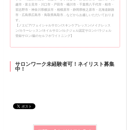
越市・富士見市・川口市・戸田市・桶川市・千葉県八千代市・柏市・
習志野市・神奈川県横浜市・相模原市・静岡県牧之原市・北海道釧路
市・広島県広島市・鳥取県鳥取市…などからお越しいただいておりま
す。
【ノエビア/フェイシャルサロン/スキンケアレッスン/メイクレッス
ン/カラーレッスン/ネイルサロン/ルクジェル認定サロン/パラジェル
登録サロン/歯のセルフホワイトニング】
サロンワーク未経験者可！ネイリスト募集
中！