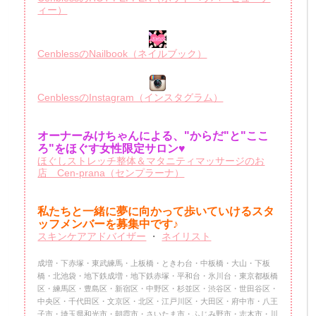
ィー）
CenblessのNailbook（ネイルブック）
CenblessのInstagram（インスタグラム）
オーナーみけちゃんによる、"からだ"と"ここ
ろ"をほぐす女性限定サロン♥
ほぐしストレッチ整体＆マタニティマッサージのお
店 Cen-prana（センプラーナ）
私たちと一緒に夢に向かって歩いていけるスタ
ッフメンバーを
募集中です♪
スキンケアアドバイザー
・
ネイリスト
成増・下赤塚・東武練馬・上板橋・ときわ台・中板橋・大山・下板
橋・北池袋・地下鉄成増・地下鉄赤塚・平和台・氷川台・東京都板橋
区・練馬区・豊島区・新宿区・中野区・杉並区・渋谷区・世田谷区・
中央区・千代田区・文京区・北区・江戸川区・大田区・府中市・八王
子市・埼玉県和光市・朝霞市・さいたま市・ふじみ野市・志木市・川