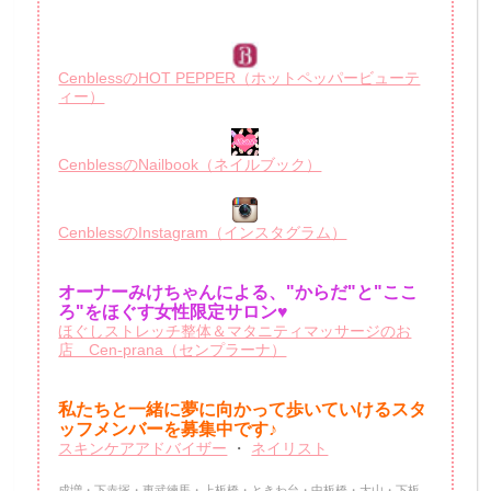
CenblessのHOT PEPPER（ホットペッパービューテ
ィー）
CenblessのNailbook（ネイルブック）
CenblessのInstagram（インスタグラム）
オーナーみけちゃんによる、"からだ"と"ここ
ろ"をほぐす女性限定サロン♥
ほぐしストレッチ整体＆マタニティマッサージのお
店 Cen-prana（センプラーナ）
私たちと一緒に夢に向かって歩いていけるスタ
ッフメンバーを
募集中です♪
スキンケアアドバイザー
・
ネイリスト
成増・下赤塚・東武練馬・上板橋・ときわ台・中板橋・大山・下板