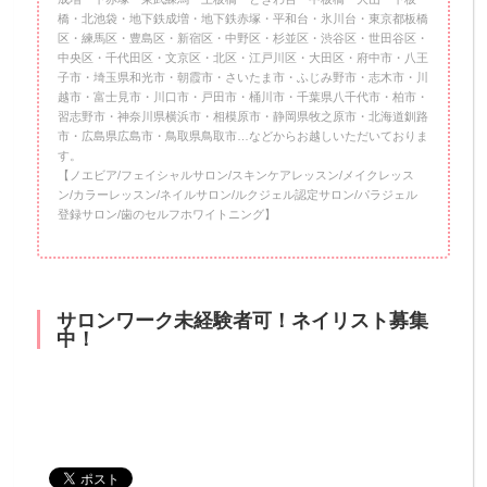
橋・北池袋・地下鉄成増・地下鉄赤塚・平和台・氷川台・東京都板橋
区・練馬区・豊島区・新宿区・中野区・杉並区・渋谷区・世田谷区・
中央区・千代田区・文京区・北区・江戸川区・大田区・府中市・八王
子市・埼玉県和光市・朝霞市・さいたま市・ふじみ野市・志木市・川
越市・富士見市・川口市・戸田市・桶川市・千葉県八千代市・柏市・
習志野市・神奈川県横浜市・相模原市・静岡県牧之原市・北海道釧路
市・広島県広島市・鳥取県鳥取市…などからお越しいただいておりま
す。
【ノエビア/フェイシャルサロン/スキンケアレッスン/メイクレッス
ン/カラーレッスン/ネイルサロン/ルクジェル認定サロン/パラジェル
登録サロン/歯のセルフホワイトニング】
サロンワーク未経験者可！ネイリスト募集
中！