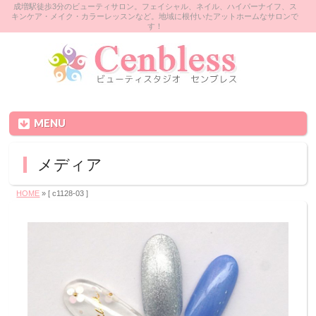
成増駅徒歩3分のビューティサロン。フェイシャル、ネイル、ハイパーナイフ、ス
キンケア・メイク・カラーレッスンなど。地域に根付いたアットホームなサロンで
す！
MENU
メディア
HOME
» [ c1128‐03 ]