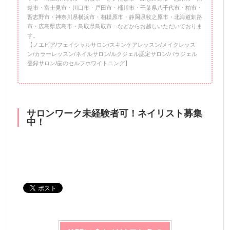
越市・富士見市・川口市・戸田市・桶川市・千葉県八千代市・柏市・
習志野市・神奈川県横浜市・相模原市・静岡県牧之原市・北海道釧路
市・広島県広島市・鳥取県鳥取市…などからお越しいただいておりま
す。
【ノエビア/フェイシャルサロン/スキンケアレッスン/メイクレッス
ン/カラーレッスン/ネイルサロン/ルクジェル認定サロン/パラジェル
登録サロン/歯のセルフホワイトニング】
サロンワーク未経験者可！ネイリスト募集
中！