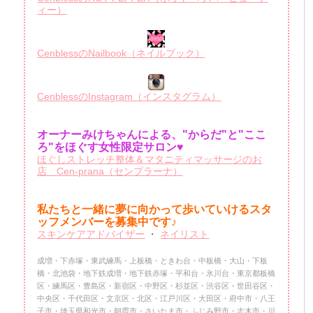
ィー）
CenblessのNailbook（ネイルブック）
CenblessのInstagram（インスタグラム）
オーナーみけちゃんによる、"からだ"と"ここ
ろ"をほぐす女性限定サロン♥
ほぐしストレッチ整体＆マタニティマッサージのお
店 Cen-prana（センプラーナ）
私たちと一緒に夢に向かって歩いていけるスタ
ッフメンバーを
募集中です♪
スキンケアアドバイザー
・
ネイリスト
成増・下赤塚・東武練馬・上板橋・ときわ台・中板橋・大山・下板
橋・北池袋・地下鉄成増・地下鉄赤塚・平和台・氷川台・東京都板橋
区・練馬区・豊島区・新宿区・中野区・杉並区・渋谷区・世田谷区・
中央区・千代田区・文京区・北区・江戸川区・大田区・府中市・八王
子市・埼玉県和光市・朝霞市・さいたま市・ふじみ野市・志木市・川