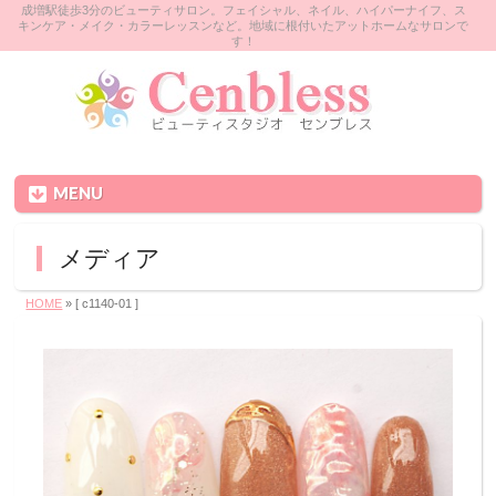
成増駅徒歩3分のビューティサロン。フェイシャル、ネイル、ハイパーナイフ、ス
キンケア・メイク・カラーレッスンなど。地域に根付いたアットホームなサロンで
す！
MENU
メディア
HOME
» [ c1140-01 ]