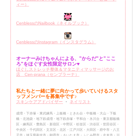
ィー）
CenblessのNailbook（ネイルブック）
CenblessのInstagram（インスタグラム）
オーナーみけちゃんによる、"からだ"と"ここ
ろ"をほぐす女性限定サロン♥
ほぐしストレッチ整体＆マタニティマッサージのお
店 Cen-prana（センプラーナ）
私たちと一緒に夢に向かって歩いていけるスタ
ッフメンバーを
募集中です♪
スキンケアアドバイザー
・
ネイリスト
成増・下赤塚・東武練馬・上板橋・ときわ台・中板橋・大山・下板
橋・北池袋・地下鉄成増・地下鉄赤塚・平和台・氷川台・東京都板橋
区・練馬区・豊島区・新宿区・中野区・杉並区・渋谷区・世田谷区・
中央区・千代田区・文京区・北区・江戸川区・大田区・府中市・八王
子市・埼玉県和光市・朝霞市・さいたま市・ふじみ野市・志木市・川