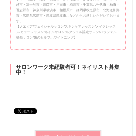
越市・富士見市・川口市・戸田市・桶川市・千葉県八千代市・柏市・
習志野市・神奈川県横浜市・相模原市・静岡県牧之原市・北海道釧路
市・広島県広島市・鳥取県鳥取市…などからお越しいただいておりま
す。
【ノエビア/フェイシャルサロン/スキンケアレッスン/メイクレッス
ン/カラーレッスン/ネイルサロン/ルクジェル認定サロン/パラジェル
登録サロン/歯のセルフホワイトニング】
サロンワーク未経験者可！ネイリスト募集
中！