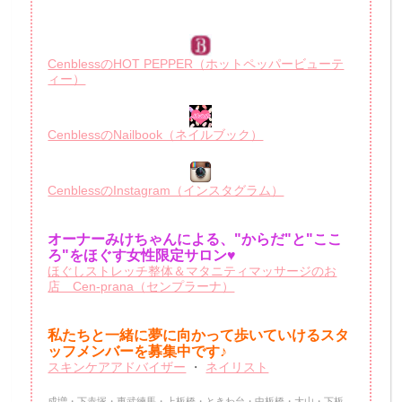
CenblessのHOT PEPPER（ホットペッパービューテ
ィー）
CenblessのNailbook（ネイルブック）
CenblessのInstagram（インスタグラム）
オーナーみけちゃんによる、"からだ"と"ここ
ろ"をほぐす女性限定サロン♥
ほぐしストレッチ整体＆マタニティマッサージのお
店 Cen-prana（センプラーナ）
私たちと一緒に夢に向かって歩いていけるスタ
ッフメンバーを
募集中です♪
スキンケアアドバイザー
・
ネイリスト
成増・下赤塚・東武練馬・上板橋・ときわ台・中板橋・大山・下板