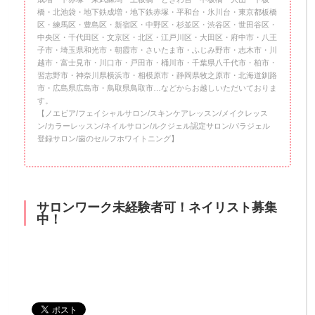
橋・北池袋・地下鉄成増・地下鉄赤塚・平和台・氷川台・東京都板橋
区・練馬区・豊島区・新宿区・中野区・杉並区・渋谷区・世田谷区・
中央区・千代田区・文京区・北区・江戸川区・大田区・府中市・八王
子市・埼玉県和光市・朝霞市・さいたま市・ふじみ野市・志木市・川
越市・富士見市・川口市・戸田市・桶川市・千葉県八千代市・柏市・
習志野市・神奈川県横浜市・相模原市・静岡県牧之原市・北海道釧路
市・広島県広島市・鳥取県鳥取市…などからお越しいただいておりま
す。
【ノエビア/フェイシャルサロン/スキンケアレッスン/メイクレッス
ン/カラーレッスン/ネイルサロン/ルクジェル認定サロン/パラジェル
登録サロン/歯のセルフホワイトニング】
サロンワーク未経験者可！ネイリスト募集
中！