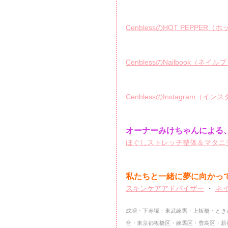
CenblessのHOT PEPPE
CenblessのNailbook（ネイ
CenblessのInstagram（イ
オーナーみけちゃんによる、
ほぐしストレッチ整体＆マタニテ
私たちと一緒に夢に向かっ
スキンケアアドバイザー
・
ネ
成増・下赤塚・東武練馬・上板橋・とき
台・東京都板橋区・練馬区・豊島区・新