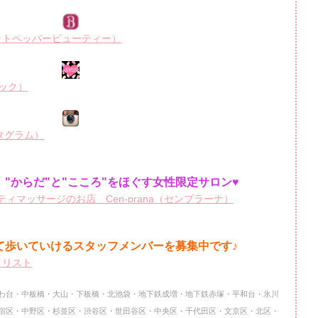
R（ホットペッパービューティー）
ルブック）
ンスタグラム）
"からだ"と"こころ"をほぐす女性限定サロン♥
ィマッサージのお店 Cen-prana（センプラーナ）
て歩いていけるスタッフメンバーを
募集中です♪
イリスト
わ台・中板橋・大山・下板橋・北池袋・地下鉄成増・地下鉄赤塚・平和台・氷川
宿区・中野区・杉並区・渋谷区・世田谷区・中央区・千代田区・文京区・北区・