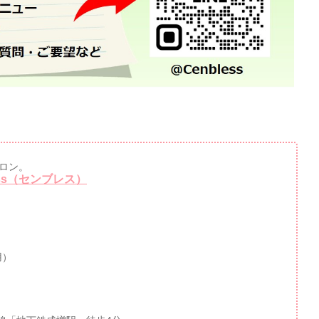
ロン。
ss（センブレス）
用）