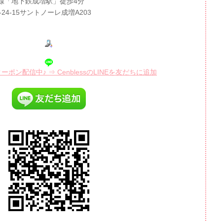
線「地下鉄成増駅」徒歩4分
-24-15サントノーレ成増A203
ポン配信中♪ ⇒ CenblessのLINEを友だちに追加