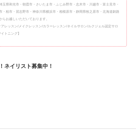
埼玉県和光市・朝霞市・さいたま市・ふじみ野市・志木市・川越市・富士見市・
市・柏市・習志野市・神奈川県横浜市・相模原市・静岡県牧之原市・北海道釧路
からお越しいただいております。
ケアレッスン/メイクレッスン/カラーレッスン/ネイルサロン/ルクジェル認定サロ
ワイトニング】
！ネイリスト募集中！