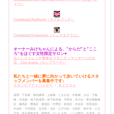
ィー）
CenblessのNailbook（ネイルブック）
CenblessのInstagram（インスタグラム）
オーナーみけちゃんによる、"からだ"と"ここ
ろ"をほぐす女性限定サロン♥
ほぐしストレッチ整体＆マタニティマッサージのお
店 Cen-prana（センプラーナ）
私たちと一緒に夢に向かって歩いていけるスタ
ッフメンバーを
募集中です♪
スキンケアアドバイザー
・
ネイリスト
成増・下赤塚・東武練馬・上板橋・ときわ台・中板橋・大山・下板
橋・北池袋・地下鉄成増・地下鉄赤塚・平和台・氷川台・東京都板橋
区・練馬区・豊島区・新宿区・中野区・杉並区・渋谷区・世田谷区・
中央区・千代田区・文京区・北区・江戸川区・大田区・府中市・八王
子市・埼玉県和光市・朝霞市・さいたま市・ふじみ野市・志木市・川