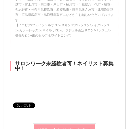
越市・富士見市・川口市・戸田市・桶川市・千葉県八千代市・柏市・
習志野市・神奈川県横浜市・相模原市・静岡県牧之原市・北海道釧路
市・広島県広島市・鳥取県鳥取市…などからお越しいただいておりま
す。
【ノエビア/フェイシャルサロン/スキンケアレッスン/メイクレッス
ン/カラーレッスン/ネイルサロン/ルクジェル認定サロン/パラジェル
登録サロン/歯のセルフホワイトニング】
サロンワーク未経験者可！ネイリスト募集
中！