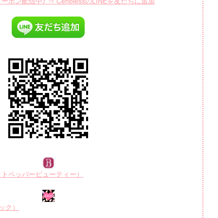
ポン配信中♪ ⇒ CenblessのLINEを友だちに追加
R（ホットペッパービューティー）
ルブック）