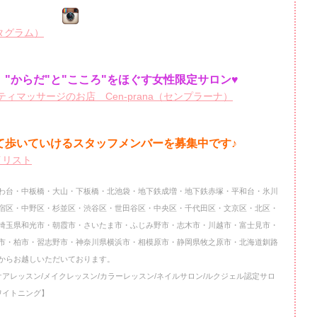
ンスタグラム）
"からだ"と"こころ"をほぐす女性限定サロン♥
ィマッサージのお店 Cen-prana（センプラーナ）
て歩いていけるスタッフメンバーを
募集中です♪
イリスト
わ台・中板橋・大山・下板橋・北池袋・地下鉄成増・地下鉄赤塚・平和台・氷川
宿区・中野区・杉並区・渋谷区・世田谷区・中央区・千代田区・文京区・北区・
埼玉県和光市・朝霞市・さいたま市・ふじみ野市・志木市・川越市・富士見市・
市・柏市・習志野市・神奈川県横浜市・相模原市・静岡県牧之原市・北海道釧路
からお越しいただいております。
ケアレッスン/メイクレッスン/カラーレッスン/ネイルサロン/ルクジェル認定サロ
ワイトニング】