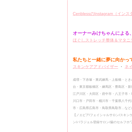
CenblessのInstagram（イ
オーナーみけちゃんによる、
ほぐしストレッチ整体＆マタニテ
私たちと一緒に夢に向かっ
スキンケアアドバイザー
・
ネ
成増・下赤塚・東武練馬・上板橋・とき
台・東京都板橋区・練馬区・豊島区・新
江戸川区・大田区・府中市・八王子市・
川口市・戸田市・桶川市・千葉県八千代
市・広島県広島市・鳥取県鳥取市…など
【ノエビア/フェイシャルサロン/スキン
ン/パラジェル登録サロン/歯のセルフホ