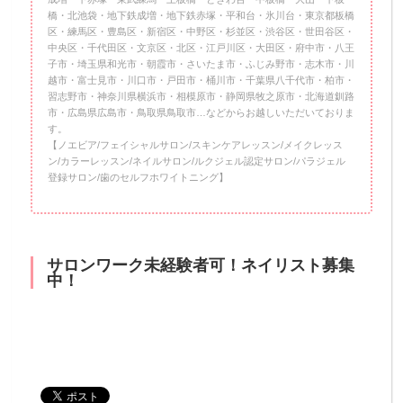
橋・北池袋・地下鉄成増・地下鉄赤塚・平和台・氷川台・東京都板橋
区・練馬区・豊島区・新宿区・中野区・杉並区・渋谷区・世田谷区・
中央区・千代田区・文京区・北区・江戸川区・大田区・府中市・八王
子市・埼玉県和光市・朝霞市・さいたま市・ふじみ野市・志木市・川
越市・富士見市・川口市・戸田市・桶川市・千葉県八千代市・柏市・
習志野市・神奈川県横浜市・相模原市・静岡県牧之原市・北海道釧路
市・広島県広島市・鳥取県鳥取市…などからお越しいただいておりま
す。
【ノエビア/フェイシャルサロン/スキンケアレッスン/メイクレッス
ン/カラーレッスン/ネイルサロン/ルクジェル認定サロン/パラジェル
登録サロン/歯のセルフホワイトニング】
サロンワーク未経験者可！ネイリスト募集
中！