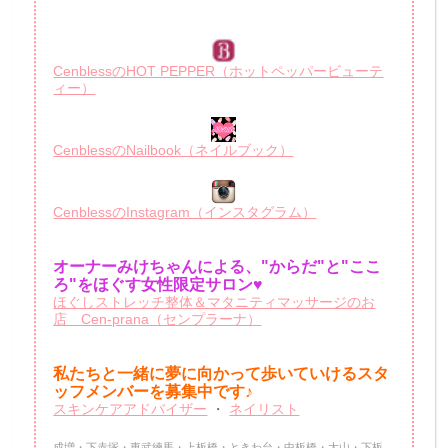
CenblessのHOT PEPPER（ホットペッパービューテ
ィー）
CenblessのNailbook（ネイルブック）
CenblessのInstagram（インスタグラム）
オーナーみけちゃんによる、"からだ"と"ここ
ろ"をほぐす女性限定サロン♥
ほぐしストレッチ整体＆マタニティマッサージのお
店 Cen-prana（センプラーナ）
私たちと一緒に夢に向かって歩いていけるスタ
ッフメンバーを
募集中です♪
スキンケアアドバイザー
・
ネイリスト
成増・下赤塚・東武練馬・上板橋・ときわ台・中板橋・大山・下板