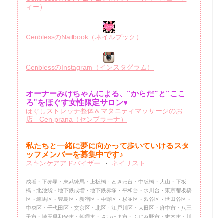
ィー）
CenblessのNailbook（ネイルブック）
CenblessのInstagram（インスタグラム）
オーナーみけちゃんによる、"からだ"と"ここ
ろ"をほぐす女性限定サロン♥
ほぐしストレッチ整体＆マタニティマッサージのお
店 Cen-prana（センプラーナ）
私たちと一緒に夢に向かって歩いていけるスタ
ッフメンバーを
募集中です♪
スキンケアアドバイザー
・
ネイリスト
成増・下赤塚・東武練馬・上板橋・ときわ台・中板橋・大山・下板
橋・北池袋・地下鉄成増・地下鉄赤塚・平和台・氷川台・東京都板橋
区・練馬区・豊島区・新宿区・中野区・杉並区・渋谷区・世田谷区・
中央区・千代田区・文京区・北区・江戸川区・大田区・府中市・八王
子市・埼玉県和光市・朝霞市・さいたま市・ふじみ野市・志木市・川