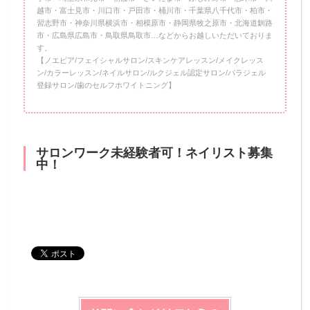
越市・富士見市・川口市・戸田市・桶川市・千葉県八千代市・柏市・
習志野市・神奈川県横浜市・相模原市・静岡県牧之原市・北海道釧路
市・広島県広島市・鳥取県鳥取市…などからお越しいただいておりま
す。
【ノエビア/フェイシャルサロン/スキンケアレッスン/メイクレッス
ン/カラーレッスン/ネイルサロン/ルクジェル認定サロン/パラジェル
登録サロン/歯のセルフホワイトニング】
サロンワーク未経験者可！ネイリスト募集
中！