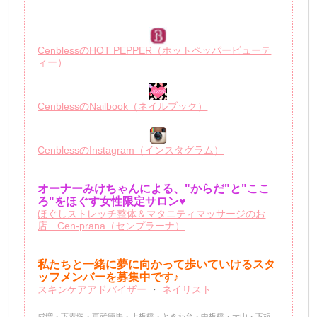
CenblessのHOT PEPPER（ホットペッパービューテ
ィー）
CenblessのNailbook（ネイルブック）
CenblessのInstagram（インスタグラム）
オーナーみけちゃんによる、"からだ"と"ここ
ろ"をほぐす女性限定サロン♥
ほぐしストレッチ整体＆マタニティマッサージのお
店 Cen-prana（センプラーナ）
私たちと一緒に夢に向かって歩いていけるスタ
ッフメンバーを
募集中です♪
スキンケアアドバイザー
・
ネイリスト
成増・下赤塚・東武練馬・上板橋・ときわ台・中板橋・大山・下板