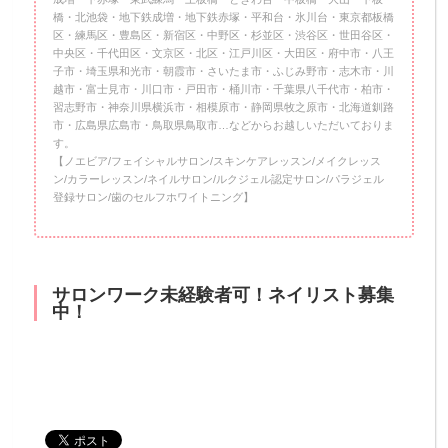
橋・北池袋・地下鉄成増・地下鉄赤塚・平和台・氷川台・東京都板橋
区・練馬区・豊島区・新宿区・中野区・杉並区・渋谷区・世田谷区・
中央区・千代田区・文京区・北区・江戸川区・大田区・府中市・八王
子市・埼玉県和光市・朝霞市・さいたま市・ふじみ野市・志木市・川
越市・富士見市・川口市・戸田市・桶川市・千葉県八千代市・柏市・
習志野市・神奈川県横浜市・相模原市・静岡県牧之原市・北海道釧路
市・広島県広島市・鳥取県鳥取市…などからお越しいただいておりま
す。
【ノエビア/フェイシャルサロン/スキンケアレッスン/メイクレッス
ン/カラーレッスン/ネイルサロン/ルクジェル認定サロン/パラジェル
登録サロン/歯のセルフホワイトニング】
サロンワーク未経験者可！ネイリスト募集
中！