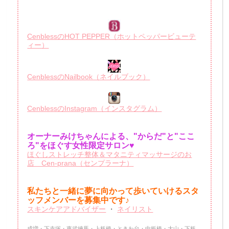
CenblessのHOT PEPPER（ホットペッパービューテ
ィー）
CenblessのNailbook（ネイルブック）
CenblessのInstagram（インスタグラム）
オーナーみけちゃんによる、"からだ"と"ここ
ろ"をほぐす女性限定サロン♥
ほぐしストレッチ整体＆マタニティマッサージのお
店 Cen-prana（センプラーナ）
私たちと一緒に夢に向かって歩いていけるスタ
ッフメンバーを
募集中です♪
スキンケアアドバイザー
・
ネイリスト
成増・下赤塚・東武練馬・上板橋・ときわ台・中板橋・大山・下板