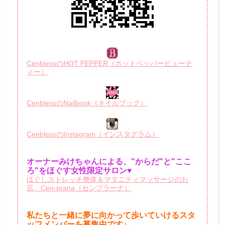
CenblessのHOT PEPPER（ホットペッパービューテ
ィー）
CenblessのNailbook（ネイルブック）
CenblessのInstagram（インスタグラム）
オーナーみけちゃんによる、"からだ"と"ここ
ろ"をほぐす女性限定サロン♥
ほぐしストレッチ整体＆マタニティマッサージのお
店 Cen-prana（センプラーナ）
私たちと一緒に夢に向かって歩いていけるスタ
ッフメンバーを
募集中です♪