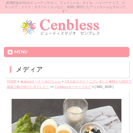
成増駅徒歩3分のビューティサロン。フェイシャル、ネイル、ハイパーナイフ、ス
キンケア・メイク・カラーレッスンなど。地域に根付いたアットホームなサロンで
す！
MENU
メディア
HOME
»
★aboutオーナーみけちゃん
»
2月もありがとうございました★静かな闘志で
最速で動き続けた月でした！
>>
Cenblessオーナーブログ
» [ IMG_3028 ]