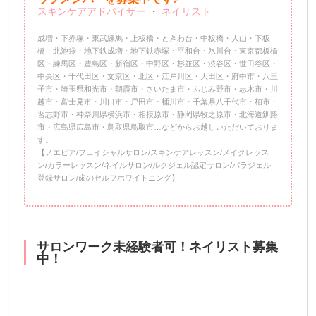
スキンケアアドバイザー
・
ネイリスト
成増・下赤塚・東武練馬・上板橋・ときわ台・中板橋・大山・下板
橋・北池袋・地下鉄成増・地下鉄赤塚・平和台・氷川台・東京都板橋
区・練馬区・豊島区・新宿区・中野区・杉並区・渋谷区・世田谷区・
中央区・千代田区・文京区・北区・江戸川区・大田区・府中市・八王
子市・埼玉県和光市・朝霞市・さいたま市・ふじみ野市・志木市・川
越市・富士見市・川口市・戸田市・桶川市・千葉県八千代市・柏市・
習志野市・神奈川県横浜市・相模原市・静岡県牧之原市・北海道釧路
市・広島県広島市・鳥取県鳥取市…などからお越しいただいておりま
す。
【ノエビア/フェイシャルサロン/スキンケアレッスン/メイクレッス
ン/カラーレッスン/ネイルサロン/ルクジェル認定サロン/パラジェル
登録サロン/歯のセルフホワイトニング】
サロンワーク未経験者可！ネイリスト募集
中！