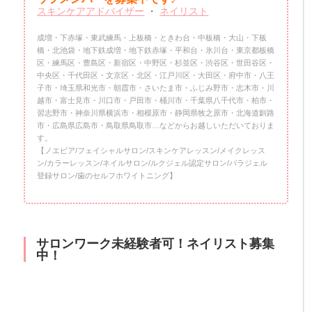
スキンケアアドバイザー
・
ネイリスト
成増・下赤塚・東武練馬・上板橋・ときわ台・中板橋・大山・下板
橋・北池袋・地下鉄成増・地下鉄赤塚・平和台・氷川台・東京都板橋
区・練馬区・豊島区・新宿区・中野区・杉並区・渋谷区・世田谷区・
中央区・千代田区・文京区・北区・江戸川区・大田区・府中市・八王
子市・埼玉県和光市・朝霞市・さいたま市・ふじみ野市・志木市・川
越市・富士見市・川口市・戸田市・桶川市・千葉県八千代市・柏市・
習志野市・神奈川県横浜市・相模原市・静岡県牧之原市・北海道釧路
市・広島県広島市・鳥取県鳥取市…などからお越しいただいておりま
す。
【ノエビア/フェイシャルサロン/スキンケアレッスン/メイクレッス
ン/カラーレッスン/ネイルサロン/ルクジェル認定サロン/パラジェル
登録サロン/歯のセルフホワイトニング】
サロンワーク未経験者可！ネイリスト募集
中！