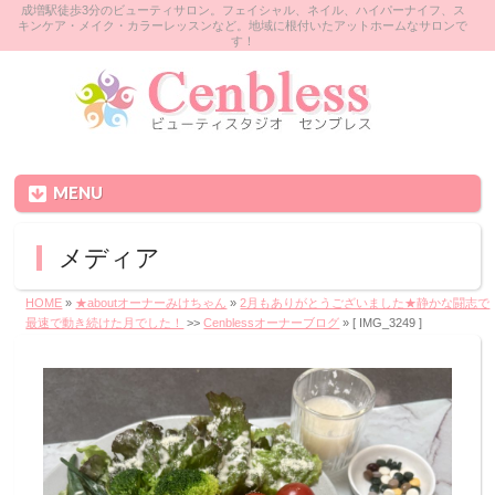
成増駅徒歩3分のビューティサロン。フェイシャル、ネイル、ハイパーナイフ、ス
キンケア・メイク・カラーレッスンなど。地域に根付いたアットホームなサロンで
す！
MENU
メディア
HOME
»
★aboutオーナーみけちゃん
»
2月もありがとうございました★静かな闘志で
最速で動き続けた月でした！
>>
Cenblessオーナーブログ
» [ IMG_3249 ]