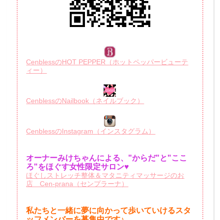
CenblessのHOT PEPPER（ホットペッパービューテ
ィー）
CenblessのNailbook（ネイルブック）
CenblessのInstagram（インスタグラム）
オーナーみけちゃんによる、"からだ"と"ここ
ろ"をほぐす女性限定サロン♥
ほぐしストレッチ整体＆マタニティマッサージのお
店 Cen-prana（センプラーナ）
私たちと一緒に夢に向かって歩いていけるスタ
ッフメンバーを
募集中です♪