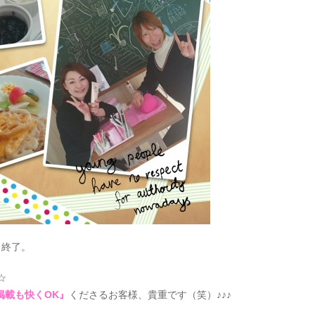
目終了。
☆
k掲載も快くOK』
くださるお客様、貴重です（笑）♪♪♪