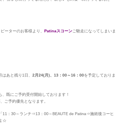
naのリピーターのお客様より、
Patinaスコーン
ご馳走になってしまいま
2』、今月はあと残り1日、
2月24(月)、13：00～16：00
を予定しておりま
も、既にご予約受付開始しております！
が、ご予約優先となります。
30～ランチ⇒13：00～BEAUTE de Patina⇒施術後コーヒ
よ☆