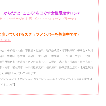
"からだ"と"こころ"をほぐす女性限定サロン♥
ィマッサージのお店 Cen-prana（センプラーナ）
て歩いていけるスタッフメンバーを
募集中です♪
イリスト
わ台・中板橋・大山・下板橋・北池袋・地下鉄成増・地下鉄赤塚・平和台・氷川
宿区・中野区・杉並区・渋谷区・世田谷区・中央区・千代田区・文京区・北区・
埼玉県和光市・朝霞市・さいたま市・ふじみ野市・志木市・川越市・富士見市・
市・柏市・習志野市・神奈川県横浜市・相模原市・静岡県牧之原市・北海道釧路
からお越しいただいております。
ケアレッスン/メイクレッスン/カラーレッスン/ネイルサロン/ルクジェル認定サロ
ワイトニング】