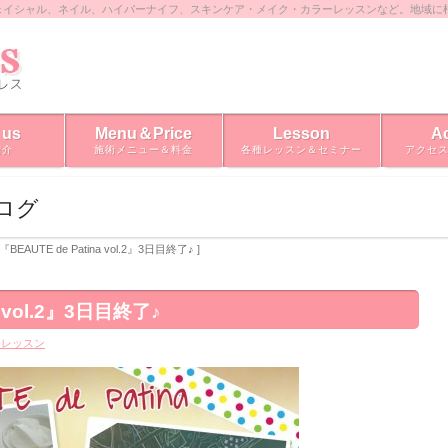
ェイシャル、ネイル、ハイパーナイフ、スキンケア・メイク・カラーレッスンなど。地域に
 us
Menu＆Price
Lesson
A
紹介
施術メニュー＆料金
各種レッスン＆セミナー
アクセ
ブログ
 『BEAUTE de Patina vol.2』3日目終了♪ ]
a vol.2』3日目終了♪
・レッスン