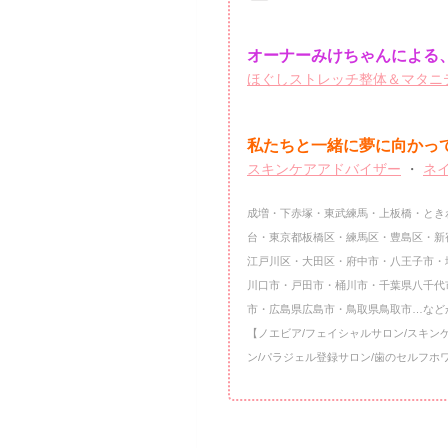
オーナーみけちゃんによる、
ほぐしストレッチ整体＆マタニテ
私たちと一緒に夢に向かっ
スキンケアアドバイザー
・
ネ
成増・下赤塚・東武練馬・上板橋・とき
台・東京都板橋区・練馬区・豊島区・新
江戸川区・大田区・府中市・八王子市・
川口市・戸田市・桶川市・千葉県八千代
市・広島県広島市・鳥取県鳥取市…など
【ノエビア/フェイシャルサロン/スキン
ン/パラジェル登録サロン/歯のセルフホ