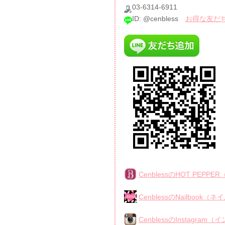
03-6314-6911
ID: @cenbless
お得な友だちク
CenblessのHOT PE
CenblessのNailbook
CenblessのInstagra