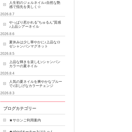
人生初のジェルネイル♪自然な艶
感で指先を美しく☆
2026.8.7
やっぱり惹かれる”ちゅるん”質感
♪上品シアーネイル
2026.8.6
夏休みは少し華やかに♪上品なロ
ゼシャンパンマグネット
2026.8.5
上品な輝きを楽しむ♪シャンパン
カラーの夏ネイル
2026.8.4
人気の夏ネイルを爽やかなブルー
で♪涼しげなカラーチェンジ
2026.8.3
ブログカテゴリー
★サロンご利用案内
★aboutオーナーみけちゃん