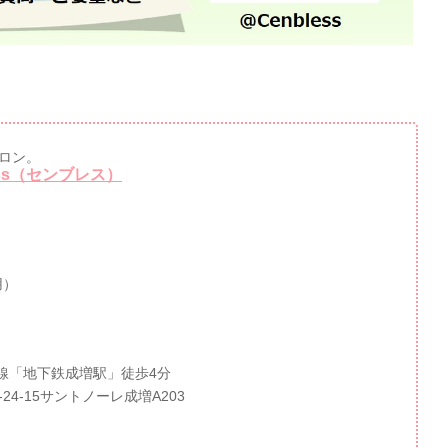
ロン。
ss（センブレス）
用）
線「地下鉄成増駅」徒歩4分
-24-15サントノーレ成増A203