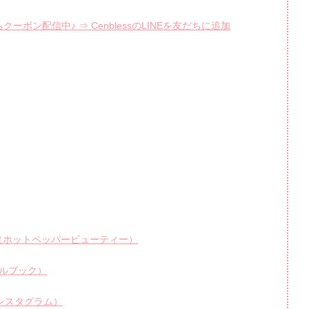
ーポン配信中♪ ⇒ CenblessのLINEを友だちに追加
PPER（ホットペッパービューティー）
（ネイルブック）
m（インスタグラム）