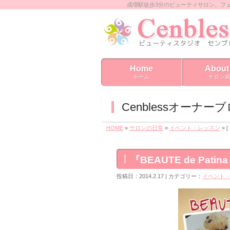
成増駅徒歩3分のビューティサロン。フ
Home
About
ホーム
サロン
Cenblessオーナー
HOME
»
サロンの日常
»
イベント・レッスン
» [
『BEAUTE de Patin
投稿日：2014.2.17 | カテゴリー：
イベント