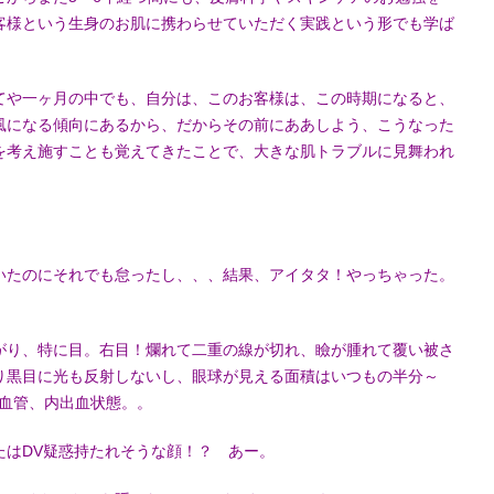
客様という生身のお肌に携わらせていただく実践という形でも学ば
てや一ヶ月の中でも、自分は、このお客様は、この時期になると、
風になる傾向にあるから、だからその前にああしよう、こうなった
を考え施すことも覚えてきたことで、大きな肌トラブルに見舞われ
。
いたのにそれでも怠ったし、、、結果、アイタタ！やっちゃった。
がり、特に目。右目！爛れて二重の線が切れ、瞼が腫れて覆い被さ
り黒目に光も反射しないし、眼球が見える面積はいつもの半分～
細血管、内出血状態。。
たはDV疑惑持たれそうな顔！？ あー。