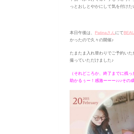
っとおしとやかにして気を付けたい
本日午後は、
Patinaさん
にて
BEAU
かったので久々の開催♪
たまたま入れ替わりでご予約いた
撮っていただけました♪
（それどころか、終了までに残っ
助かるぅー！感激ーーー♪♪♪その