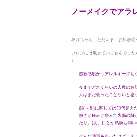
ノーメイクでアラ
みけちゃん、ただいま、お肌が絶
ブログには載せていませんでしたが、
↓
超敏感肌かつアレルギー持ちな
今までどれくらいの人数のお
人はまだ会ったことないと思
顔(～首)に関しては30代超
熱さと痒みと痛みで火傷の跡
たり。(あ、目とか粘膜も弱い
そんな時期もあったけど、そ