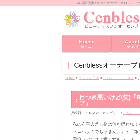
成増駅徒歩3分のビューティサロン。フ
Home
About
ホーム
サロン
Cenblessオーナー
HOME
»
サロンの日常
»
イベント・レッスン
» 
目つき悪いけど(笑)『BE
ア』
投稿日：2015.2.21 | カテゴリー：
イベント
私の左手人差し指は何か呪われて
下→ハサミでちょきん。」・「第
甲側→ぶつけて青アザもっこり。