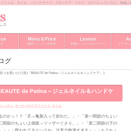
ェイシャル、ネイル、ハイパーナイフ、スキンケア・メイク・カラーレッスンなど。地域に
 us
Menu＆Price
Lesson
A
紹介
施術メニュー＆料金
各種レッスン＆セミナー
アクセ
ブログ
[ 目つき悪いけど(笑)『BEAUTE de Patina～ジェルネイル＆ハンドケア』 ]
AUTE de Patina～ジェルネイル＆ハンドケ
・レッスン
,
オーナーのプライベート
,
ネイル
るのかっ！？「爪→亀裂入って折れた。」・「第一関節のちょい
二関節のちょい上側面→ツィザーぐさり。」・「第二関節の下の
」・・・呪われてるというか、注意力散漫すぎる・・・もうちょ