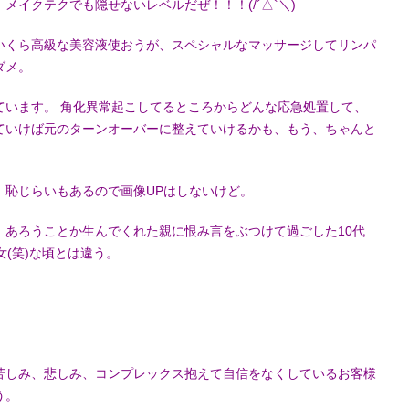
メイクテクでも隠せないレベルだぜ！！！(/´△`＼)
いくら高級な美容液使おうが、スペシャルなマッサージしてリンパ
ダメ。
ています。 角化異常起こしてるところからどんな応急処置して、
ていけば元のターンオーバーに整えていけるかも、もう、ちゃんと
、恥じらいもあるので画像UPはしないけど。
、あろうことか生んでくれた親に恨み言をぶつけて過ごした10代
女(笑)な頃とは違う。
苦しみ、悲しみ、コンプレックス抱えて自信をなくしているお客様
う。