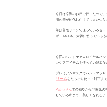
今日は窓際のお席で行ったので、
用の筆が硬化しかけてしまい焦り
筆は普段サロンで使っているセッ
が、1本1本、大切に使っている
今回のハンドケア＝ロイヤルハンド
ンケアアイテムを使っての贅沢な
プレミアムマスクでハンドマッサ
リーム
をたっぷり使って肘下まで
Patinaさん
での穏やかな雰囲気の
している私まで、美しくなれるよ