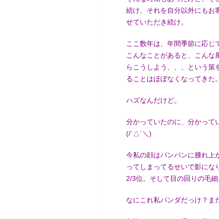
続け、それを自分以外にもお
せていただき続け。
ここ数年は、年間季節に応じ
こんなことがあると、こんな
らこうしよう、、、という策
ることはほぼなくなってきた
ハズなんだけど。
分かっていたのに、分かって
(/´△`＼)
今私の顔はパンパンに腫れ上
ってしまってるせいで影にな
2/3位。そして目の回りの毛
なにこれ私パンダだっけ？ま