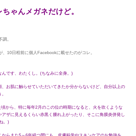
レちゃんメガネだけど。
不調。
10日程前に個人Facebookに載せたのがコレ。
んです、わたくし。(ちなみに全身。)
顔、お肌に触らせていただいてきたか分からないけど、自分以上の
う。
えた頃から、特に毎年2月のこの位の時期になると、火を吹くような
かアザに見えるくらい赤黒く腫れ上がったり、そこに角膜炎併発し
ね。)
こからまた5～6年経つ間にも、皮膚科学やスキンケアのお勉強を