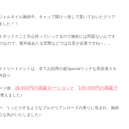
ジェルネイル施術中、キャップ開けっ放しで置いておいたクリア
ました！！
トボックスごと沢山持っていってるので施術には問題ないんです
ものなので、紫外線あたる窓際などでは注意が必要ですね～。。
トリートメントは、全てお顔用の超Specialリッチな美容液スキ
内容☆
38,000円の高級ローション
100,000円の高級ク
ージ後、
と、
整えました♪
中、うっとりするようなブルガリアンローズの香りに包まれ、施術
うな気がいたしました♪