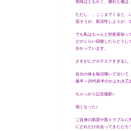
色味はともかく、腫れと傷は、
ただし、、ここまでくると、
流そうが、肌活性しようが、
でも私はちゃんと対処策知っ
どのくらい回復したらどうし
分かっています。
さすがにグロテスクすぎるし
自分の体を毎日嘆いて泣いて
後半～20代前半のかよわき乙
ちゃっかり記念撮影♪
強くなった♪
ご自身の肌質や肌トラブルに
にどれだけ出会ってきただろ