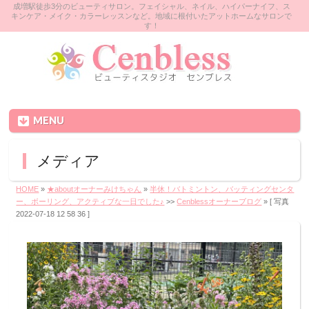
成増駅徒歩3分のビューティサロン。フェイシャル、ネイル、ハイパーナイフ、ス
キンケア・メイク・カラーレッスンなど。地域に根付いたアットホームなサロンで
す！
MENU
メディア
HOME
»
★aboutオーナーみけちゃん
»
半休！バトミントン、バッティングセンタ
ー、ボーリング、アクティブな一日でした♪
>>
Cenblessオーナーブログ
» [ 写真
2022-07-18 12 58 36 ]