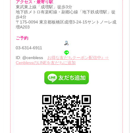
アクセス・最寄り駅
東武東上線「成増駅」徒歩3分
地下鉄メトロ有楽町線・副都心線「地下鉄成増駅」徒
歩4分
〒175-0094 東京都板橋区成増3-24-15サントノーレ成
増A203
ご予約
03-6314-6911
ID: @cenbless
お得な友だちクーポン配信中♪ ⇒
CenblessのLINEを友だちに追加