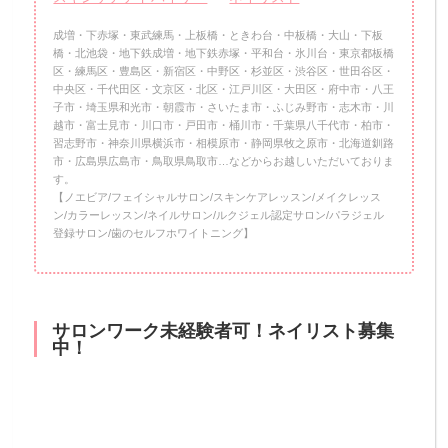
成増・下赤塚・東武練馬・上板橋・ときわ台・中板橋・大山・下板
橋・北池袋・地下鉄成増・地下鉄赤塚・平和台・氷川台・東京都板橋
区・練馬区・豊島区・新宿区・中野区・杉並区・渋谷区・世田谷区・
中央区・千代田区・文京区・北区・江戸川区・大田区・府中市・八王
子市・埼玉県和光市・朝霞市・さいたま市・ふじみ野市・志木市・川
越市・富士見市・川口市・戸田市・桶川市・千葉県八千代市・柏市・
習志野市・神奈川県横浜市・相模原市・静岡県牧之原市・北海道釧路
市・広島県広島市・鳥取県鳥取市…などからお越しいただいておりま
す。
【ノエビア/フェイシャルサロン/スキンケアレッスン/メイクレッス
ン/カラーレッスン/ネイルサロン/ルクジェル認定サロン/パラジェル
登録サロン/歯のセルフホワイトニング】
サロンワーク未経験者可！ネイリスト募集
中！