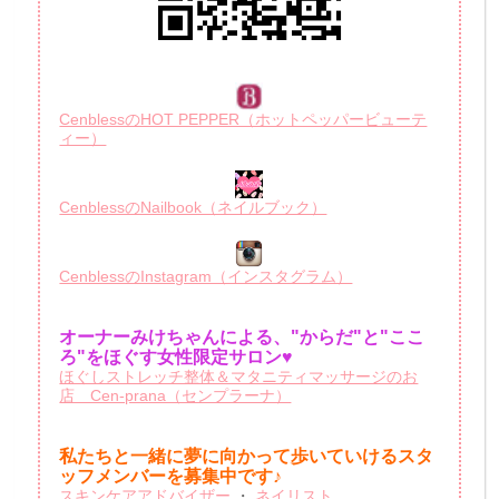
CenblessのHOT PEPPER（ホットペッパービューテ
ィー）
CenblessのNailbook（ネイルブック）
CenblessのInstagram（インスタグラム）
オーナーみけちゃんによる、"からだ"と"ここ
ろ"をほぐす女性限定サロン♥
ほぐしストレッチ整体＆マタニティマッサージのお
店 Cen-prana（センプラーナ）
私たちと一緒に夢に向かって歩いていけるスタ
ッフメンバーを
募集中です♪
スキンケアアドバイザー
・
ネイリスト