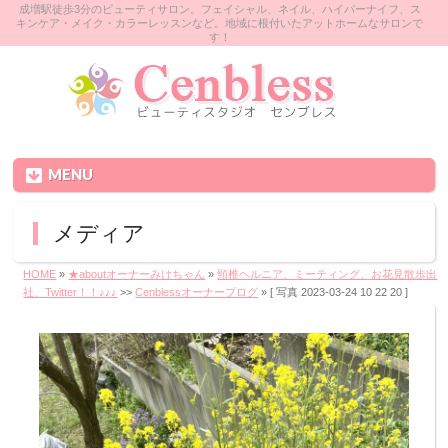
成増駅徒歩3分のビューティサロン。フェイシャル、ネイル、ハイパーナイフ、ス
キンケア・メイク・カラーレッスンなど。地域に根付いたアットホームなサロンで
す！
MENU
メディア
HOME
»
★aboutオーナーみけちゃん
»
頸椎ヘルニア、ミーティング、お花見散歩出
社、Twitter！！♪♪♪
>>
Cenblessオーナーブログ
» [ 写真 2023-03-24 10 22 20 ]