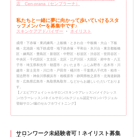
店 Cen-prana（センプラーナ）
私たちと一緒に夢に向かって歩いていけるスタ
ッフメンバーを
募集中です♪
スキンケアアドバイザー
・
ネイリスト
成増・下赤塚・東武練馬・上板橋・ときわ台・中板橋・大山・下板
橋・北池袋・地下鉄成増・地下鉄赤塚・平和台・氷川台・東京都板橋
区・練馬区・豊島区・新宿区・中野区・杉並区・渋谷区・世田谷区・
中央区・千代田区・文京区・北区・江戸川区・大田区・府中市・八王
子市・埼玉県和光市・朝霞市・さいたま市・ふじみ野市・志木市・川
越市・富士見市・川口市・戸田市・桶川市・千葉県八千代市・柏市・
習志野市・神奈川県横浜市・相模原市・静岡県牧之原市・北海道釧路
市・広島県広島市・鳥取県鳥取市…などからお越しいただいておりま
す。
【ノエビア/フェイシャルサロン/スキンケアレッスン/メイクレッス
ン/カラーレッスン/ネイルサロン/ルクジェル認定サロン/パラジェル
登録サロン/歯のセルフホワイトニング】
サロンワーク未経験者可！ネイリスト募集