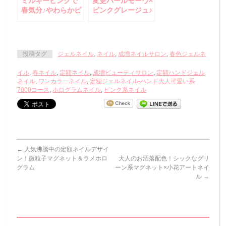
ミルキーピンクで
変更パールモーヴ×
春気分♪やわらかピ
ピンクグレージュ♪
ンクネイル
大人の桜ニュアン
スネイル
投稿タグ
ジェルネイル
,
ネイル
,
成増ネイルサロン
,
春色ジェルネ
イル
,
春ネイル
,
定額ネイル
,
成増ビューティサロン
,
定額ハンドジェル
ネイル
,
ワンカラーネイル
,
定額ジェルネイル-ハンド大人可愛い系
7000コース
,
ホログラムネイル
,
ピンク系ネイル
←
人気沸騰中の定額ネイルデザイ
ン！微粒子マグネット＆ラメホロ
大人のお洒落配色！シックなグリ
グラム
ーン系マグネット×小花アートネイ
ル
→