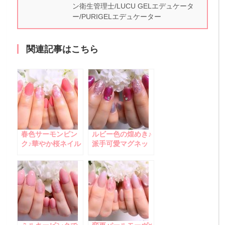
ン衛生管理士/LUCU GELエデュケータ
ー/PURIGELエデュケーター
関連記事はこちら
春色サーモンピン
ルビー色の煌めき♪
ク♪華やか桜ネイル
派手可愛マグネッ
トネイル