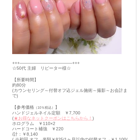
+++————————————+++
☆50代 主婦 リピーター様☆
【所要時間】
約80分
(カウンセリング～付替オフ込ジェル施術～撮影～お会計ま
で)
【参考価格
】
（10％税込）
ハンドジェルネイル定額 ￥7,700
(
★お得なネットクーポンはこちらから！
)
ホログラム ￥110×2
ハードコート補強 ￥220
/計：￥8,140
( ※初回 オフ→半額￥825/1ヶ月以内の付替オフ→￥1,100/