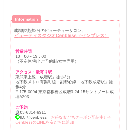
Information
成増駅徒歩3分のビューティーサロン。
ビューティスタジオCenbless（センブレス）
営業時間
10：00～19：00
（不定休/完全ご予約制/女性専用）
アクセス・最寄り駅
東武東上線「成増駅」徒歩3分
地下鉄メトロ有楽町線・副都心線「地下鉄成増駅」徒
歩4分
〒175-0094 東京都板橋区成増3-24-15サントノーレ成
増A203
ご予約
03-6314-6911
ID: @cenbless
お得な友だちクーポン配信中♪ ⇒
CenblessのLINEを友だちに追加