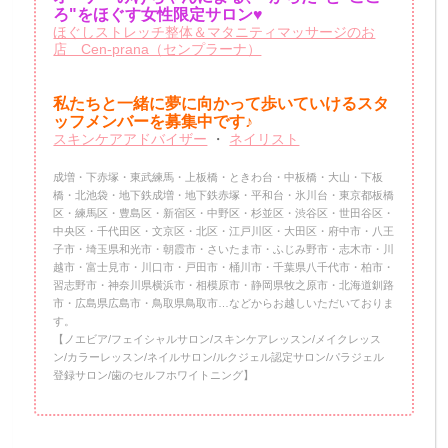
ろ"をほぐす女性限定サロン♥
ほぐしストレッチ整体＆マタニティマッサージのお
店 Cen-prana（センプラーナ）
私たちと一緒に夢に向かって歩いていけるスタ
ッフメンバーを
募集中です♪
スキンケアアドバイザー
・
ネイリスト
成増・下赤塚・東武練馬・上板橋・ときわ台・中板橋・大山・下板
橋・北池袋・地下鉄成増・地下鉄赤塚・平和台・氷川台・東京都板橋
区・練馬区・豊島区・新宿区・中野区・杉並区・渋谷区・世田谷区・
中央区・千代田区・文京区・北区・江戸川区・大田区・府中市・八王
子市・埼玉県和光市・朝霞市・さいたま市・ふじみ野市・志木市・川
越市・富士見市・川口市・戸田市・桶川市・千葉県八千代市・柏市・
習志野市・神奈川県横浜市・相模原市・静岡県牧之原市・北海道釧路
市・広島県広島市・鳥取県鳥取市…などからお越しいただいておりま
す。
【ノエビア/フェイシャルサロン/スキンケアレッスン/メイクレッス
ン/カラーレッスン/ネイルサロン/ルクジェル認定サロン/パラジェル
登録サロン/歯のセルフホワイトニング】