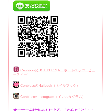
CenblessのHOT PEPPER（ホットペッパービュ
ーティー）
CenblessのNailbook（ネイルブック）
CenblessのInstagram（インスタグラム）
オーナーみけちゃんによる、"からだ"と"ここ