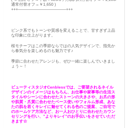
通常付替オフ→￥1,650 )
+++————————————+++
ピンク系でもトーンや質感を変えることで、甘すぎず上品
な印象に仕上がります。
桜モチーフはこの季節ならではの人気デザインで、指先か
ら春気分を楽しめるのも魅力です♪
季節に合わせたアレンジも、ぜひ一緒に楽しんでいきまし
ょう～！
ビューティスタジオCenblessでは、ご要望されるネイル
デザインのイメージはもちろん、お仕事や家事等の生活ス
タイルやシーンに合わせたストーンの大きさや、お爪の形
や肌質・爪質に合わせたベース使いやフォルム形成、あな
たの肌を若くキレイに魅せてくれる色のご提案、ご自宅で
のホームケア方法など、お一人おひとりに合わせたカウン
セリングを行い、”よりキレイ”のお手伝いをさせていただ
きます☆