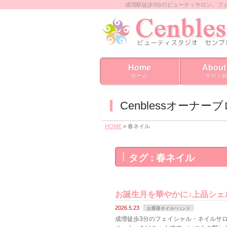
成増駅徒歩3分のビューティサロン。フ
Home
About
ホーム
サロン
Cenblessオーナー
HOME
» 春ネイル
タグ : 春ネイル
お誕生月を華やかに♪上品シェ
2026.5.23
お客様ネイルｰハンド
成増徒歩3分のフェイシャル・ネイルサロン