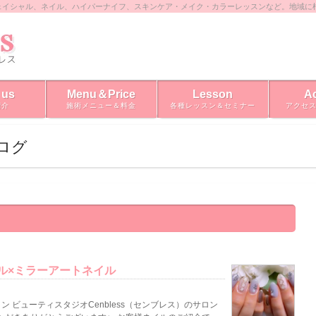
ェイシャル、ネイル、ハイパーナイフ、スキンケア・メイク・カラーレッスンなど。地域に
 us
Menu＆Price
Lesson
A
紹介
施術メニュー＆料金
各種レッスン＆セミナー
アクセ
ブログ
ル×ミラーアートネイル
 ビューティスタジオCenbless（センブレス）のサロン