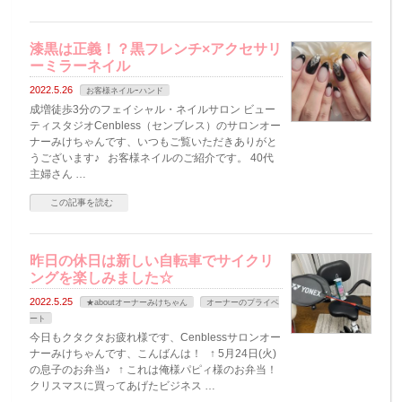
漆黒は正義！？黒フレンチ×アクセサリ
ーミラーネイル
2022.5.26
お客様ネイルｰハンド
成増徒歩3分のフェイシャル・ネイルサロン ビュー
ティスタジオCenbless（センブレス）のサロンオー
ナーみけちゃんです、いつもご覧いただきありがと
うございます♪ お客様ネイルのご紹介です。 40代
主婦さん …
この記事を読む
昨日の休日は新しい自転車でサイクリ
ングを楽しみました☆
2022.5.25
★aboutオーナーみけちゃん
オーナーのプライベ
ート
今日もクタクタお疲れ様です、Cenblessサロンオー
ナーみけちゃんです、こんばんは！ ↑ 5月24日(火)
の息子のお弁当♪ ↑ これは俺様パピィ様のお弁当！
クリスマスに買ってあげたビジネス …