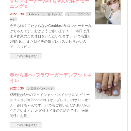
サロンオーナーみけちゃんの休日モー
ニング☆
2022.5.30
★aboutオーナーみけちゃん
オーナーのプライベ
ート
今日も眠くてたまらないCenblessサロンオーナーみ
けちゃんです、おはようございます！！ 本日は月
末〆作業のため休日をいただいてます。 いつも通り
6時起床。 また朝イチのヨガレッスン行きたいの
で、スッピン …
この記事を読む
春から夏へ♪フラワーガーデンフットネ
イル
2022.5.30
お客様ネイルｰフット
成増徒歩3分のフェイシャル・ネイルサロン ビュー
ティスタジオCenbless（センブレス）のサロンオー
ナーみけちゃんです、いつもご覧いただきありがと
うございます♪ お客様ネイルのご紹介です。 医療
関係にお勤 …
この記事を読む