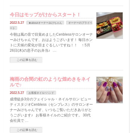
今日はモップがけからスタート！
2022.5.27
★aboutオーナーみけちゃん
オーナーのプライベ
ート
今朝は風の音で目覚めましたCenblessサロンオーナ
ーみけちゃんです、おはようございます！ 毎日ホン
トに天候の変化が目まぐるしいですね！！ ↑ 5月
26日(木)の息子のお弁当♪ …
この記事を読む
梅雨の合間の虹のような煌めきをネイ
ルで♪
2022.5.27
お客様ネイルｰハンド
成増徒歩3分のフェイシャル・ネイルサロン ビュー
ティスタジオCenbless（センブレス）のサロンオー
ナーみけちゃんです、いつもご覧いただきありがと
うございます♪ お客様ネイルのご紹介です。 30代
会社員で …
この記事を読む