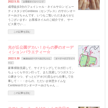
2022.5.31
お客様ネイルｰハンド
成増徒歩3分のフェイシャル・ネイルサロン ビュー
ティスタジオCenbless（センブレス）のサロンオー
ナーみけちゃんです、いつもご覧いただきありがと
うございます♪ お客様ネイルのご紹介です。 サー
ビス業でい …
この記事を読む
光が丘公園デカい！からの夢のオーデ
ィションバラエティー☆
2022.5.30
★aboutオーナーみけちゃん
オーナーのプライベ
ート
家事掃除洗濯して、サイクリングしてヨガ行って、
ちょっくらサロン行って、また洗濯しつつガスコン
ロ磨きつつ、ずっとビデオ(※)見ながら仕事して仕
事して・・・からの、ただいま休憩タイムな
Cenblessサロンオーナーみけちゃん …
この記事を読む