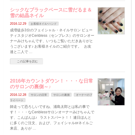
シックなブラックベースに雪だるま＆
雪の結晶ネイル
2016.12.29
お客様ネイルｰハンド
成増徒歩3分のフェイシャル・ネイルサロン ビュー
ティスタジオCenbless（センブレス）のサロンオー
ナーみけちゃんです、いつもご覧いただきありがと
うございます♪ お客様ネイルのご紹介です。 お友
達と二人で …
この記事を読む
2016年カウントダウン！・・・な日常
のサロンの裏側～♪
2016.12.28
サロンの日常
サロンの裏側
オーナーのプ
ライベート
師走って恐ろしいですね、浦島太郎とは私の事で
す！・・・なCenblessサロンオーナーみけちゃんで
す、こんばんは♪ ラストスパート！！ 連日ほんと
に多くのご注文、および、フェイシャルorネイルご
来店、ありが …