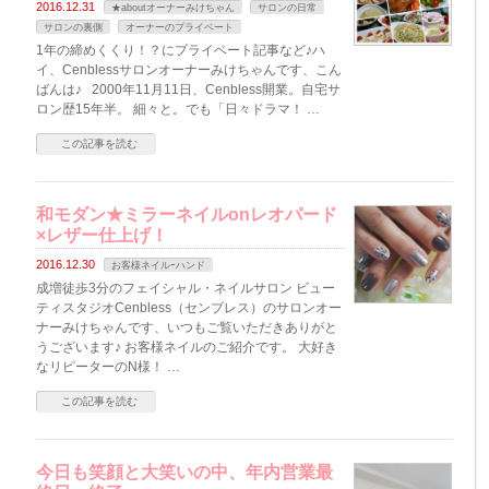
2016.12.31
★aboutオーナーみけちゃん
サロンの日常
サロンの裏側
オーナーのプライベート
1年の締めくくり！？にプライベート記事など♪ハ
イ、Cenblessサロンオーナーみけちゃんです、こん
ばんは♪ 2000年11月11日、Cenbless開業。自宅サ
ロン歴15年半。 細々と。でも「日々ドラマ！ …
この記事を読む
和モダン★ミラーネイルonレオパード
×レザー仕上げ！
2016.12.30
お客様ネイルｰハンド
成増徒歩3分のフェイシャル・ネイルサロン ビュー
ティスタジオCenbless（センブレス）のサロンオー
ナーみけちゃんです、いつもご覧いただきありがと
うございます♪ お客様ネイルのご紹介です。 大好き
なリピーターのN様！ …
この記事を読む
今日も笑顔と大笑いの中、年内営業最