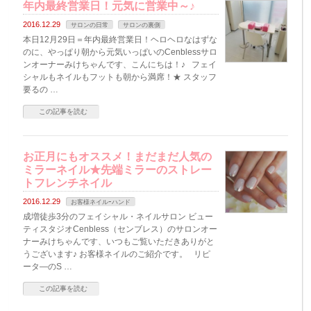
年内最終営業日！元気に営業中～♪
2016.12.29
サロンの日常
サロンの裏側
本日12月29日＝年内最終営業日！ヘロヘロなはずな
のに、やっぱり朝から元気いっぱいのCenblessサロ
ンオーナーみけちゃんです、こんにちは！♪ フェイ
シャルもネイルもフットも朝から満席！★ スタッフ
要るの …
この記事を読む
お正月にもオススメ！まだまだ人気の
ミラーネイル★先端ミラーのストレー
トフレンチネイル
2016.12.29
お客様ネイルｰハンド
成増徒歩3分のフェイシャル・ネイルサロン ビュー
ティスタジオCenbless（センブレス）のサロンオー
ナーみけちゃんです、いつもご覧いただきありがと
うございます♪ お客様ネイルのご紹介です。 リピ
ータ―のS …
この記事を読む