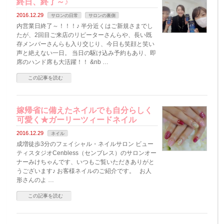
終日、終了～♪
2016.12.29
サロンの日常
サロンの裏側
内営業日終了～！！！♪ 半分近くはご新規さまでし
たが、2回目ご来店のリピーターさんらや、長い既
存メンバーさんらも入り交じり、今日も笑顔と笑い
声と絶えない一日。 当日の駆け込み予約もあり、即
席のハンド席も大活躍！！ &nb …
この記事を読む
嫁帰省に備えたネイルでも自分らしく
可愛く★ガーリーツィードネイル
2016.12.29
ネイル
成増徒歩3分のフェイシャル・ネイルサロン ビュー
ティスタジオCenbless（センブレス）のサロンオー
ナーみけちゃんです、いつもご覧いただきありがと
うございます♪ お客様ネイルのご紹介です。 お人
形さんのよ …
この記事を読む