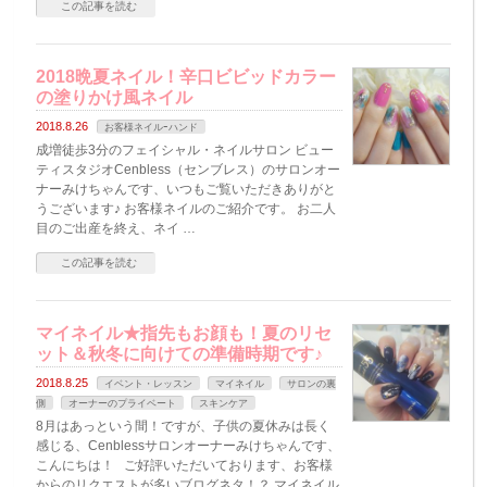
この記事を読む
2018晩夏ネイル！辛口ビビッドカラー
の塗りかけ風ネイル
2018.8.26
お客様ネイルｰハンド
成増徒歩3分のフェイシャル・ネイルサロン ビュー
ティスタジオCenbless（センブレス）のサロンオー
ナーみけちゃんです、いつもご覧いただきありがと
うございます♪ お客様ネイルのご紹介です。 お二人
目のご出産を終え、ネイ …
この記事を読む
マイネイル★指先もお顔も！夏のリセ
ット＆秋冬に向けての準備時期です♪
2018.8.25
イベント・レッスン
マイネイル
サロンの裏
側
オーナーのプライベート
スキンケア
8月はあっという間！ですが、子供の夏休みは長く
感じる、Cenblessサロンオーナーみけちゃんです、
こんにちは！ ご好評いただいております、お客様
からのリクエストが多いブログネタ！？ マイネイル