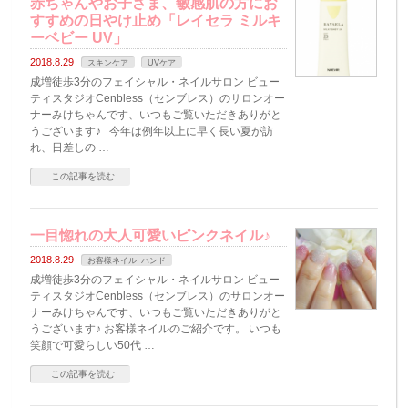
赤ちゃんやお子さま、敏感肌の方にお
すすめ​の日やけ止め「レイセラ ミルキ
ーベビー UV」
2018.8.29
スキンケア
UVケア
成増徒歩3分のフェイシャル・ネイルサロン ビュー
ティスタジオCenbless（センブレス）のサロンオー
ナーみけちゃんです、いつもご覧いただきありがと
うございます♪ 今年は例年以上に早く長い夏が訪
れ、日差しの …
この記事を読む
一目惚れの大人可愛いピンクネイル♪
2018.8.29
お客様ネイルｰハンド
成増徒歩3分のフェイシャル・ネイルサロン ビュー
ティスタジオCenbless（センブレス）のサロンオー
ナーみけちゃんです、いつもご覧いただきありがと
うございます♪ お客様ネイルのご紹介です。 いつも
笑顔で可愛らしい50代 …
この記事を読む