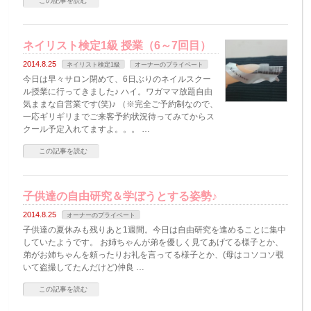
この記事を読む
ネイリスト検定1級 授業（6～7回目）
2014.8.25
ネイリスト検定1級
オーナーのプライベート
今日は早々サロン閉めて、6日ぶりのネイルスクー
ル授業に行ってきました♪ ハイ。ワガママ放題自由
気ままな自営業です(笑)♪ （※完全ご予約制なので、
一応ギリギリまでご来客予約状況待ってみてからス
クール予定入れてますよ。。。 …
この記事を読む
子供達の自由研究＆学ぼうとする姿勢♪
2014.8.25
オーナーのプライベート
子供達の夏休みも残りあと1週間。今日は自由研究を進めることに集中
していたようです。 お姉ちゃんが弟を優しく見てあげてる様子とか、
弟がお姉ちゃんを頼ったりお礼を言ってる様子とか、(母はコソコソ覗
いて盗撮してたんだけど)仲良 …
この記事を読む