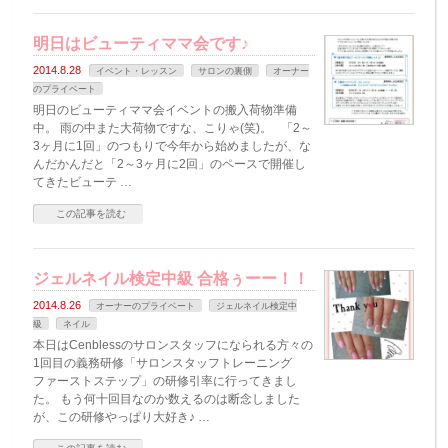
明日はビューティママ会です♪
2014.8.28
イベント・レッスン
サロンの裏側
オーナー
のプライベート
明日のビューティママ会イベントの搬入荷物準備
中。 雨の中また大荷物ですな、こりゃ(笑)。 「2～
3ヶ月に1回」のつもりで今年から始めましたが、な
んだかんだと「2～3ヶ月に2回」のペースで開催し
てきたビューテ …
この記事を読む
ジェルネイル検定中級 合格ぅーー！！
2014.8.26
オーナーのプライベート
ジェルネイル検定中
級
ネイル
本日はCenblessのサロンスタッフになられる方々の
1回目の義務研修「サロンスタッフトレーニング
ファーストステップ」の研修引率に行ってきまし
た。 もう何十回目なのか数えるのは断念しました
が、この研修やっぱり大好き♪ …