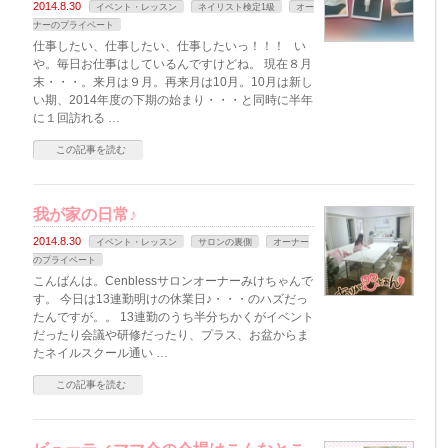
2014.8.30
イベント・レッスン
ネイリスト検定1級
オー
ナーのプライベート
仕事したい、仕事したい、仕事したいっ！！！ い
や。毎日お仕事はしているんですけどね。 現在８月
末・・・。来月は９月。再来月は10月。10月は新し
い期、2014年度の下期の始まり・・・と同時に半年
に１回訪れる …
この記事を読む
我が家の日常♪
2014.8.30
イベント・レッスン
サロンの裏側
オーナー
のプライベート
こんばんは。Cenblessサロンオーナーみけちゃんで
す。 今日は13連勤明けの休業日♪・・・のハズだっ
たんですが。。 13連勤のうち半分ちかくがイベント
だったり会議や研修だったり、プラス、お盆からま
たネイルスクール通い …
この記事を読む