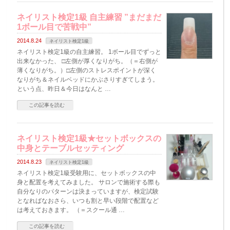
ネイリスト検定1級 自主練習 ”まだまだ
1ボール目で苦戦中”
2014.8.24
ネイリスト検定1級
ネイリスト検定1級の自主練習。 1ボール目でずっと
出来なかった、 □左側が厚くなりがち。（＝右側が
薄くなりがち。）□左側のストレスポイントが深く
なりがち＆ネイルベッドにかぶさりすぎてしまう。
という点、昨日＆今日はなんと …
この記事を読む
ネイリスト検定1級★セットボックスの
中身とテーブルセッティング
2014.8.23
ネイリスト検定1級
ネイリスト検定1級受験用に、セットボックスの中
身と配置を考えてみました。 サロンで施術する際も
自分なりのパターンは決まっていますが、検定試験
となればなおさら、いつも割と早い段階で配置など
は考えておきます。 （＝スクール通 …
この記事を読む