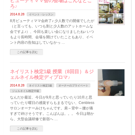
ビューティママ会の会場はこんなとこ
ろ♪
2014.8.28
イベント・レッスン
8月ビューティママ会終了♪ 少人数での開催でしたが
（と言っても、いつも割と少人数のアットホームな
会ですよ♪）、今回も楽しい会になりましたね♪ いつ
もより長時間、会場を開けていたこともあり、イベ
ント内容の告知はしていなかっ …
この記事を読む
ネイリスト検定1級 授業（8回目）＆ジ
ェルネイル検定ディプロマ♪
2014.8.28
ネイリスト検定1級
オーナーのプライベート
ジェルネイル検定中級
なんだか最近、今日が9月と思っていたり10月と思
っていたり曜日の感覚すらもまるでない、Cenbless
サロンオーナーみけちゃんです。肩～背中～腰が痛
すぎて砕けそうです。こんばんは。。。 今日は朝か
ら、大型会議研修で新宿へ …
この記事を読む