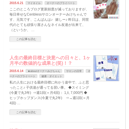
2015.6.21
マイネイル
オーナーのプライベート
ここのところブログ更新頻度が減っておりますが、
毎日幸せなCenblessサロンオーナーみけちゃんで
す、元気です、こんばんは♪ 嬉しー♪ 昨日は、同世
代のとても頑張り屋さんなネイル友達が出来て、
（というか、 …
この記事を読む
人生の最終目標と決意への日々と、1ヶ
月半の数値的な成果と(笑)！？
2015.6.14
★aboutオーナーみけちゃん
サロンの日常
オ
ーナーのプライベート
健康・ダイエット
私の人生における最終目標に向かう途中で、ふと思
ったこと♪ 子供達が通ってる習い事。 ◆スイミング
(今夏で丸3年) ⇒週1回(＝月4回)： 1人 7,000円 ◆
ヒップホップダンス(今夏で丸2年) ⇒→週1回(＝月
4回) …
この記事を読む