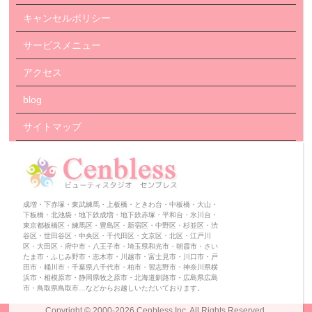
キャンセルポリシー
サービスメニュー
アクセス
blog
サイトマップ
成増・下赤塚・東武練馬・上板橋・ときわ台・中板橋・大山・
下板橋・北池袋・地下鉄成増・地下鉄赤塚・平和台・氷川台・
東京都板橋区・練馬区・豊島区・新宿区・中野区・杉並区・渋
谷区・世田谷区・中央区・千代田区・文京区・北区・江戸川
区・大田区・府中市・八王子市・埼玉県和光市・朝霞市・さい
たま市・ふじみ野市・志木市・川越市・富士見市・川口市・戸
田市・桶川市・千葉県八千代市・柏市・習志野市・神奈川県横
浜市・相模原市・静岡県牧之原市・北海道釧路市・広島県広島
市・鳥取県鳥取市…などからお越しいただいております。
Copyright ©
2000-2026 Cenbless Inc.
All Rights Reserved.