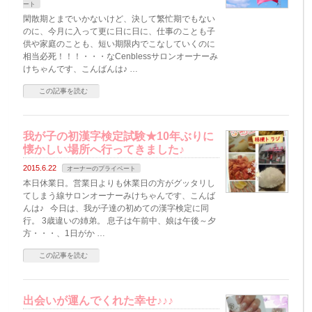
ート
閑散期とまでいかないけど、決して繁忙期でもない
のに、今月に入って更に日に日に、仕事のことも子
供や家庭のことも、短い期限内でこなしていくのに
相当必死！！！・・・なCenblessサロンオーナーみ
けちゃんです、こんばんは♪ …
この記事を読む
我が子の初漢字検定試験★10年ぶりに
懐かしい場所へ行ってきました♪
2015.6.22
オーナーのプライベート
本日休業日。営業日よりも休業日の方がグッタリし
てしまう線サロンオーナーみけちゃんです、こんば
んは♪ 今日は、我が子達の初めての漢字検定に同
行。 3歳違いの姉弟。 息子は午前中、娘は午後～夕
方・・・、1日がか …
この記事を読む
出会いが運んでくれた幸せ♪♪♪