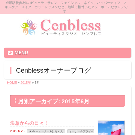
成増駅徒歩3分のビューティサロン。フェイシャル、ネイル、ハイパーナイフ、ス
キンケア・メイク・カラーレッスンなど。地域に根付いたアットホームなサロンで
す！
MENU
Cenblessオーナーブログ
HOME
»
2015年
»
6月
月別アーカイブ: 2015年6月
決意からの日々！
2015.6.25
★aboutオーナーみけちゃん
オーナーのプライベ