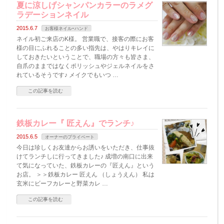
夏に涼しげシャンパンカラーのラメグ
ラデーションネイル
2015.6.7
お客様ネイルｰハンド
ネイル初ご来店のK様。 営業職で、接客の際にお客
様の目にふれることの多い指先は、やはりキレイに
しておきたいということで、職場の方々も皆さま、
自爪のままではなくポリッシュやジェルネイルをさ
れているそうです♪ メイクでもいつ …
この記事を読む
鉄板カレー『 匠えん』でランチ♪
2015.6.5
オーナーのプライベート
今日は珍しくお友達からお誘いをいただき、仕事抜
けてランチしに行ってきました♪ 成増の南口に出来
て気になっていた、鉄板カレーの『匠えん』という
お店。 ＞＞鉄板カレー 匠えん （しょうえん） 私は
玄米にビーフカレーと野菜カレ …
この記事を読む