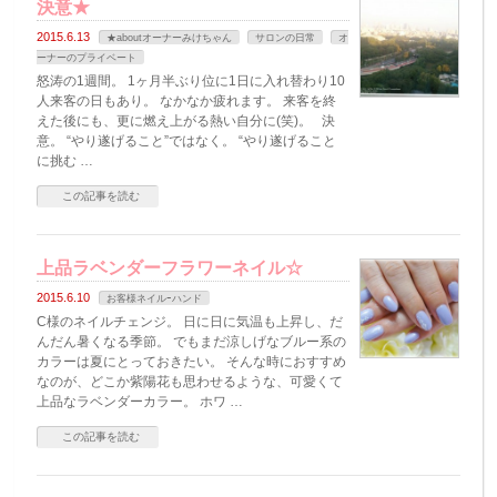
決意★
2015.6.13
★aboutオーナーみけちゃん
サロンの日常
オ
ーナーのプライベート
怒涛の1週間。 1ヶ月半ぶり位に1日に入れ替わり10
人来客の日もあり。 なかなか疲れます。 来客を終
えた後にも、更に燃え上がる熱い自分に(笑)。 決
意。 “やり遂げること”ではなく。 “やり遂げること
に挑む …
この記事を読む
上品ラベンダーフラワーネイル☆
2015.6.10
お客様ネイルｰハンド
C様のネイルチェンジ。 日に日に気温も上昇し、だ
んだん暑くなる季節。 でもまだ涼しげなブルー系の
カラーは夏にとっておきたい。 そんな時におすすめ
なのが、どこか紫陽花も思わせるような、可愛くて
上品なラベンダーカラー。 ホワ …
この記事を読む