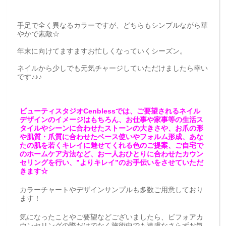
手足で全く異なるカラーですが、どちらもシンプルながら華
やかで素敵☆
年末に向けてますますお忙しくなっていくシーズン。
ネイルから少しでも元気チャージしていただけましたら幸い
です♪♪♪
ビューティスタジオCenblessでは、ご要望されるネイル
デザインのイメージはもちろん、お仕事や家事等の生活ス
タイルやシーンに合わせたストーンの大きさや、お爪の形
や肌質・爪質に合わせたベース使いやフォルム形成、あな
たの肌を若くキレイに魅せてくれる色のご提案、ご自宅で
のホームケア方法など、お一人おひとりに合わせたカウン
セリングを行い、”よりキレイ”のお手伝いをさせていただ
きます☆
カラーチャートやデザインサンプルも多数ご用意しており
ます！
気になったことやご要望などございましたら、ビフォアカ
ウンセリングの際だけでなく施術中でも遠慮なさらずお気