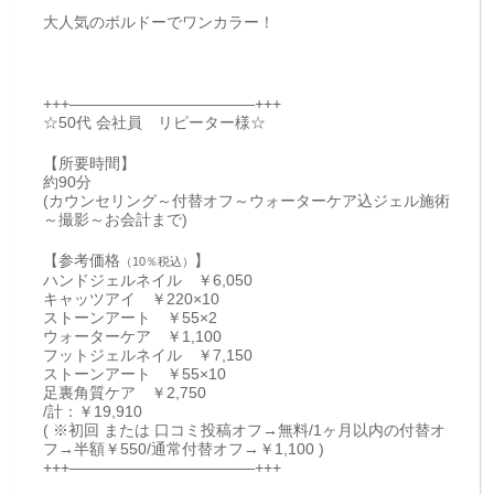
大人気のボルドーでワンカラー！
+++————————————+++
☆50代 会社員 リピーター様☆
【所要時間】
約90分
(カウンセリング～付替オフ～ウォーターケア込ジェル施術
～撮影～お会計まで)
【参考価格
】
（10％税込）
ハンドジェルネイル ￥6,050
キャッツアイ ￥220×10
ストーンアート ￥55×2
ウォーターケア ￥1,100
フットジェルネイル ￥7,150
ストーンアート ￥55×10
足裏角質ケア ￥2,750
/計：￥19,910
( ※初回 または 口コミ投稿オフ→無料/1ヶ月以内の付替オ
フ→半額￥550/通常付替オフ→￥1,100 )
+++————————————+++