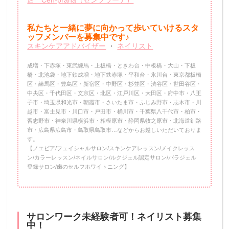
店 Cen-prana（センプラーナ）
私たちと一緒に夢に向かって歩いていけるスタ
ッフメンバーを
募集中です♪
スキンケアアドバイザー
・
ネイリスト
成増・下赤塚・東武練馬・上板橋・ときわ台・中板橋・大山・下板
橋・北池袋・地下鉄成増・地下鉄赤塚・平和台・氷川台・東京都板橋
区・練馬区・豊島区・新宿区・中野区・杉並区・渋谷区・世田谷区・
中央区・千代田区・文京区・北区・江戸川区・大田区・府中市・八王
子市・埼玉県和光市・朝霞市・さいたま市・ふじみ野市・志木市・川
越市・富士見市・川口市・戸田市・桶川市・千葉県八千代市・柏市・
習志野市・神奈川県横浜市・相模原市・静岡県牧之原市・北海道釧路
市・広島県広島市・鳥取県鳥取市…などからお越しいただいておりま
す。
【ノエビア/フェイシャルサロン/スキンケアレッスン/メイクレッス
ン/カラーレッスン/ネイルサロン/ルクジェル認定サロン/パラジェル
登録サロン/歯のセルフホワイトニング】
サロンワーク未経験者可！ネイリスト募集
中！