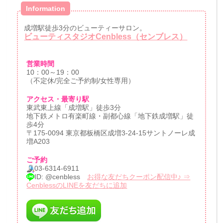
Information
成増駅徒歩3分のビューティーサロン。
ビューティスタジオCenbless（センブレス）
営業時間
10：00～19：00
（不定休/完全ご予約制/女性専用）
アクセス・最寄り駅
東武東上線「成増駅」徒歩3分
地下鉄メトロ有楽町線・副都心線「地下鉄成増駅」徒
歩4分
〒175-0094 東京都板橋区成増3-24-15サントノーレ成
増A203
ご予約
03-6314-6911
ID: @cenbless
お得な友だちクーポン配信中♪ ⇒
CenblessのLINEを友だちに追加