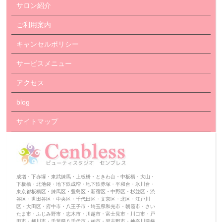
サロン紹介
ご利用案内
キャンセルポリシー
サービスメニュー
アクセス
blog
サイトマップ
成増・下赤塚・東武練馬・上板橋・ときわ台・中板橋・大山・
下板橋・北池袋・地下鉄成増・地下鉄赤塚・平和台・氷川台・
東京都板橋区・練馬区・豊島区・新宿区・中野区・杉並区・渋
谷区・世田谷区・中央区・千代田区・文京区・北区・江戸川
区・大田区・府中市・八王子市・埼玉県和光市・朝霞市・さい
たま市・ふじみ野市・志木市・川越市・富士見市・川口市・戸
田市・桶川市・千葉県八千代市・柏市・習志野市・神奈川県横