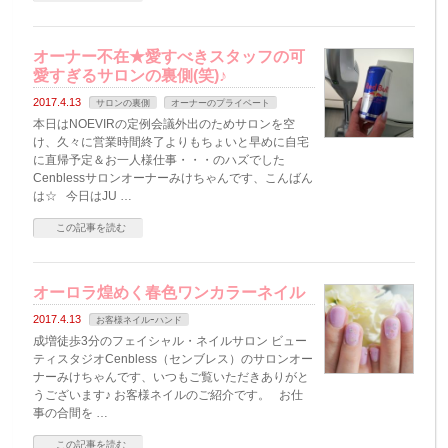
オーナー不在★愛すべきスタッフの可
愛すぎるサロンの裏側(笑)♪
2017.4.13
サロンの裏側
オーナーのプライベート
本日はNOEVIRの定例会議外出のためサロンを空
け、久々に営業時間終了よりもちょいと早めに自宅
に直帰予定＆お一人様仕事・・・のハズでした
Cenblessサロンオーナーみけちゃんです、こんばん
は☆ 今日はJU …
この記事を読む
オーロラ煌めく春色ワンカラーネイル
2017.4.13
お客様ネイルｰハンド
成増徒歩3分のフェイシャル・ネイルサロン ビュー
ティスタジオCenbless（センブレス）のサロンオー
ナーみけちゃんです、いつもご覧いただきありがと
うございます♪ お客様ネイルのご紹介です。 お仕
事の合間を …
この記事を読む