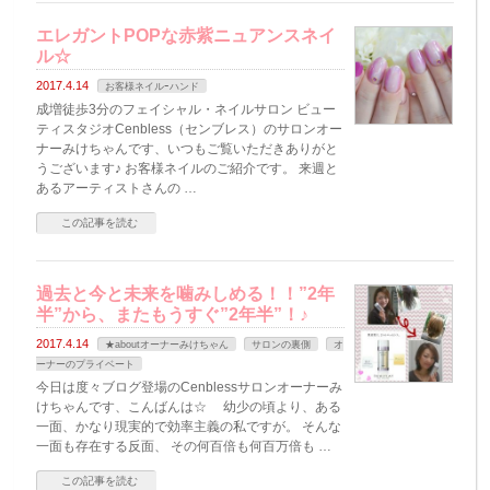
エレガントPOPな赤紫ニュアンスネイ
ル☆
2017.4.14
お客様ネイルｰハンド
成増徒歩3分のフェイシャル・ネイルサロン ビュー
ティスタジオCenbless（センブレス）のサロンオー
ナーみけちゃんです、いつもご覧いただきありがと
うございます♪ お客様ネイルのご紹介です。 来週と
あるアーティストさんの …
この記事を読む
過去と今と未来を噛みしめる！！”2年
半”から、またもうすぐ”2年半”！♪
2017.4.14
★aboutオーナーみけちゃん
サロンの裏側
オ
ーナーのプライベート
今日は度々ブログ登場のCenblessサロンオーナーみ
けちゃんです、こんばんは☆ 幼少の頃より、ある
一面、かなり現実的で効率主義の私ですが。 そんな
一面も存在する反面、 その何百倍も何百万倍も …
この記事を読む