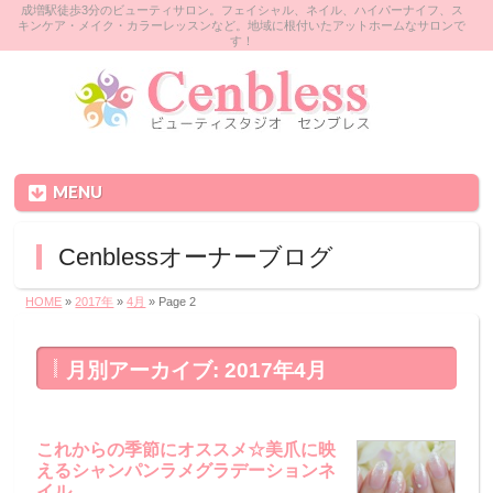
成増駅徒歩3分のビューティサロン。フェイシャル、ネイル、ハイパーナイフ、ス
キンケア・メイク・カラーレッスンなど。地域に根付いたアットホームなサロンで
す！
MENU
Cenblessオーナーブログ
HOME
»
2017年
»
4月
» Page 2
月別アーカイブ: 2017年4月
これからの季節にオススメ☆美爪に映
えるシャンパンラメグラデーションネ
イル