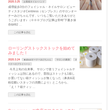
2020.3.25
お客様ネイルｰハンド
成増徒歩3分のフェイシャル・ネイルサロン ビュー
ティスタジオCenbless（センブレス）のサロンオー
ナーみけちゃんです、いつもご覧いただきありがと
うございます♪ （※※※ブログ記事は常時”下書き保
存&#82 …
この記事を読む
ローリングストックストックを始めて
みました！
2020.3.24
★aboutオーナーみけちゃん
サロンの裏側
オ
ーナーのプライベート
今月上旬の出来事。 サロンで使うフェイシャルテ
ィッシュは別にあるので、普段はストックも1箱し
か置いてない箱ティッシュが無くなった（鼻炎&花
粉症酷いスタッフの消費により）ところから、
「え！？箱ティッ …
この記事を読む