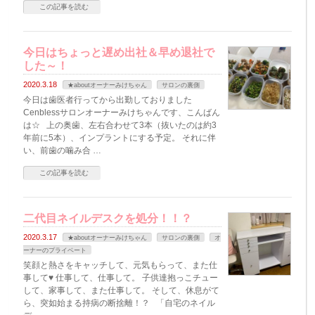
この記事を読む
今日はちょっと遅め出社＆早め退社で
した～！
2020.3.18
★aboutオーナーみけちゃん
サロンの裏側
今日は歯医者行ってから出勤しておりました
Cenblessサロンオーナーみけちゃんです、こんばん
は☆ 上の奥歯、左右合わせて3本（抜いたのは約3
年前に5本）、インプラントにする予定。 それに伴
い、前歯の噛み合 …
この記事を読む
二代目ネイルデスクを処分！！？
2020.3.17
★aboutオーナーみけちゃん
サロンの裏側
オ
ーナーのプライベート
笑顔と熱さをキャッチして、元気もらって、また仕
事して♥ 仕事して、仕事して。 子供達抱っこチュー
して、家事して、また仕事して。 そして、休息がて
ら、突如始まる持病の断捨離！？ 「自宅のネイル