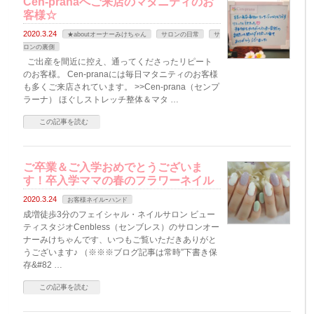
Cen-pranaへご来店のマタニティのお
客様☆
2020.3.24
★aboutオーナーみけちゃん
サロンの日常
サ
ロンの裏側
ご出産を間近に控え、通ってくださったリピート
のお客様。 Cen-pranaには毎日マタニティのお客様
も多くご来店されています。 >>Cen-prana（センプ
ラーナ） ほぐしストレッチ整体＆マタ …
この記事を読む
ご卒業＆ご入学おめでとうございま
す！卒入学ママの春のフラワーネイル
2020.3.24
お客様ネイルｰハンド
成増徒歩3分のフェイシャル・ネイルサロン ビュー
ティスタジオCenbless（センブレス）のサロンオー
ナーみけちゃんです、いつもご覧いただきありがと
うございます♪ （※※※ブログ記事は常時”下書き保
存&#82 …
この記事を読む