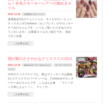
ル！冬色スモーキーシアーの煌めきネ
イル
2021.12.26
お客様ネイルｰハンド
成増徒歩3分のフェイシャル・ネイルサロン ビュー
ティスタジオCenbless（センブレス）のサロンオー
ナーみけちゃんです、いつもご覧いただきありがと
うございます♪ お客様ネイルのご紹介です。 初め
てのご出産 …
この記事を読む
我が家のささやかなクリスマス☆2021
2021.12.25
★aboutオーナーみけちゃん
オーナーのプライ
ベート
今年のクリスマスイブも、夜はマミィサンタは家族
4人でクリスマスパーティー♪な、Cenblessサロンオ
ーナーみけちゃんです、こんばんは★ 「マミィサ
ンタ来たよぉー！♪」 マミィサ …
この記事を読む