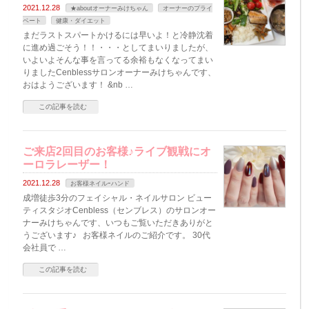
2021.12.28
★aboutオーナーみけちゃん
オーナーのプライ
ベート
健康・ダイエット
まだラストスパートかけるには早いよ！と冷静沈着
に進め過ごそう！！・・・としてまいりましたが、
いよいよそんな事を言ってる余裕もなくなってまい
りましたCenblessサロンオーナーみけちゃんです、
おはようございます！ &nb …
この記事を読む
ご来店2回目のお客様♪ライブ観戦にオ
ーロラレーザー！
2021.12.28
お客様ネイルｰハンド
成増徒歩3分のフェイシャル・ネイルサロン ビュー
ティスタジオCenbless（センブレス）のサロンオー
ナーみけちゃんです、いつもご覧いただきありがと
うございます♪ お客様ネイルのご紹介です。 30代
会社員で …
この記事を読む