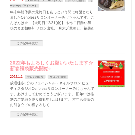
2022.1.3
★aboutオーナーみけちゃん
サロンの裏側
オ
ーナーのプライベート
年末年始休業の最終日もあっという間に終盤となり
ましたCenblessサロンオーナーみけちゃんです、こ
んばんは☆ 【大晦日 12/31(金)】 やや二日酔い気
味のまま朝8時~サロン出社。 月末〆業務と、福袋&
…
この記事を読む
2022年もよろしくお願いいたします☆
新春福袋販売開始♪
2022.1.1
サロンの日常
サロンの裏側
成増徒歩3分のフェイシャル・ネイルサロン ビュー
ティスタジオCenblessサロンオーナーみけちゃんで
す、あけましておめでとうございます。 旧年中は格
別のご愛顧を賜り御礼申し上げます。 本年も倍旧の
お引き立ての程よろしく …
この記事を読む