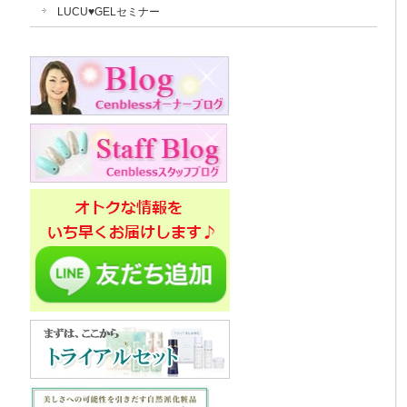
LUCU♥GELセミナー