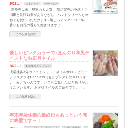
2022.1.4
スキンケア
ボディケア
新発売以来、早速の大人気！ 商品完売の予感！？
消毒と洗浄効果がありながら、ハンドクリームも兼
ねてお使いいただけます♪ 嬉しいノンアルコール♪
香りもお花の香りで癒されますよ♪ …
この記事を読む
優しいピンクカラーで♪ほんのり和風テ
イストなお正月ネイル
2022.1.4
お客様ネイルｰハンド
成増徒歩3分のフェイシャル・ネイルサロン ビュー
ティスタジオCenbless（センブレス）のサロンオー
ナーみけちゃんです、いつもご覧いただきありがと
うございます♪ お客様ネイルのご紹介です。 …
この記事を読む
年末年始休業の最終日もあっという間
に終盤です～！