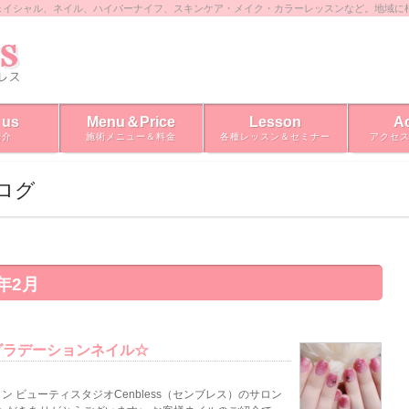
ェイシャル、ネイル、ハイパーナイフ、スキンケア・メイク・カラーレッスンなど。地域に
 us
Menu＆Price
Lesson
A
紹介
施術メニュー＆料金
各種レッスン＆セミナー
アクセ
ブログ
年2月
グラデーションネイル☆
 ビューティスタジオCenbless（センブレス）のサロン