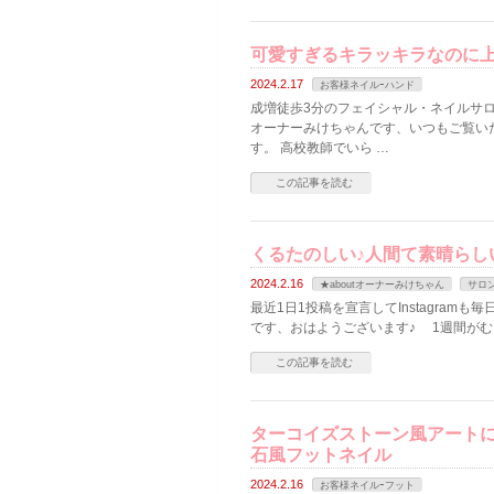
可愛すぎるキラッキラなのに
2024.2.17
お客様ネイルｰハンド
成増徒歩3分のフェイシャル・ネイルサロン
オーナーみけちゃんです、いつもご覧い
す。 高校教師でいら …
この記事を読む
くるたのしい♪人間て素晴らし
2024.2.16
★aboutオーナーみけちゃん
サロ
最近1日1投稿を宣言してInstagramも
です、おはようございます♪ 1週間がむ
この記事を読む
ターコイズストーン風アートに
石風フットネイル
2024.2.16
お客様ネイルｰフット