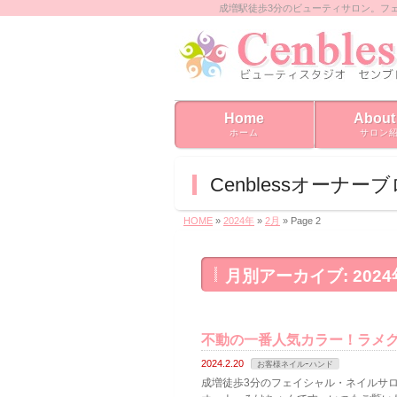
成増駅徒歩3分のビューティサロン。フ
Home
About
ホーム
サロン
Cenblessオーナー
HOME
»
2024年
»
2月
» Page 2
月別アーカイブ: 2024
不動の一番人気カラー！ラメ
2024.2.20
お客様ネイルｰハンド
成増徒歩3分のフェイシャル・ネイルサロン