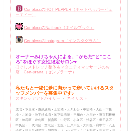
CenblessのHOT PEPPER（ホットペッパービュ
ーティー）
CenblessのNailbook（ネイルブック）
CenblessのInstagram（インスタグラム）
オーナーみけちゃんによる、"からだ"と"ここ
ろ"をほぐす女性限定サロン♥
ほぐしストレッチ整体＆マタニティマッサージのお
店 Cen-prana（センプラーナ）
私たちと一緒に夢に向かって歩いていけるスタ
ッフメンバーを
募集中です♪
スキンケアアドバイザー
・
ネイリスト
成増・下赤塚・東武練馬・上板橋・ときわ台・中板橋・大山・下板
橋・北池袋・地下鉄成増・地下鉄赤塚・平和台・氷川台・東京都板橋
区・練馬区・豊島区・新宿区・中野区・杉並区・渋谷区・世田谷区・
中央区・千代田区・文京区・北区・江戸川区・大田区・府中市・八王
子市・埼玉県和光市・朝霞市・さいたま市・ふじみ野市・志木市・川