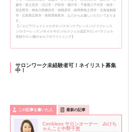
越市・富士見市・川口市・戸田市・桶川市・千葉県八千代市・柏市・
習志野市・神奈川県横浜市・相模原市・静岡県牧之原市・北海道釧路
市・広島県広島市・鳥取県鳥取市…などからお越しいただいておりま
す。
【ノエビア/フェイシャルサロン/スキンケアレッスン/メイクレッス
ン/カラーレッスン/ネイルサロン/ルクジェル認定サロン/パラジェル
登録サロン/歯のセルフホワイトニング】
サロンワーク未経験者可！ネイリスト募集
中！
この記事を書いた人
最新の記事
Cenbless サロンオーナー みけち
ゃんこと中野千恵