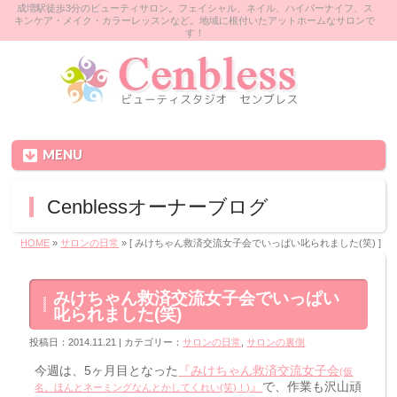
成増駅徒歩3分のビューティサロン。フェイシャル、ネイル、ハイパーナイフ、ス
キンケア・メイク・カラーレッスンなど。地域に根付いたアットホームなサロンで
す！
MENU
Cenblessオーナーブログ
HOME
»
サロンの日常
» [ みけちゃん救済交流女子会でいっぱい叱られました(笑) ]
みけちゃん救済交流女子会でいっぱい
叱られました(笑)
投稿日：2014.11.21 | カテゴリー：
サロンの日常
,
サロンの裏側
今週は、5ヶ月目となった
『みけちゃん救済交流女子会
(仮
』
で、作業も沢山頑
名。ほんとネーミングなんとかしてくれい(笑)！)