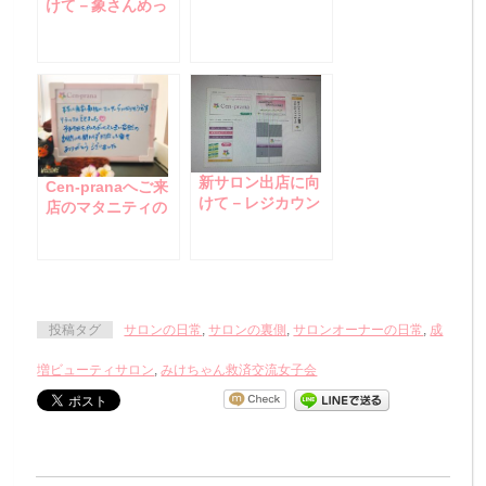
ンドウサイン設
けて－象さんめっ
置！！
ちゃ可愛い～！♪
新サロン出店に向
Cen-pranaへご来
けて－レジカウン
店のマタニティの
ター＆追加の収納
お客様☆
庫、届きました☆
投稿タグ
サロンの日常
,
サロンの裏側
,
サロンオーナーの日常
,
成
増ビューティサロン
,
みけちゃん救済交流女子会