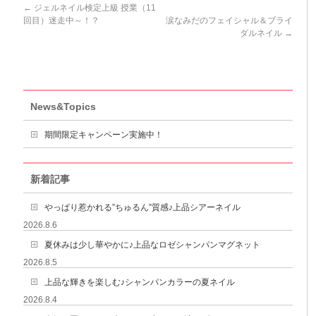
←
ジェルネイル検定上級 授業（11
回目）迷走中～！？
涙なみだのフェイシャル＆ブライ
ダルネイル
→
News&Topics
期間限定キャンペーン実施中！
新着記事
やっぱり惹かれる”ちゅるん”質感♪上品シアーネイル
2026.8.6
夏休みは少し華やかに♪上品なロゼシャンパンマグネット
2026.8.5
上品な輝きを楽しむ♪シャンパンカラーの夏ネイル
2026.8.4