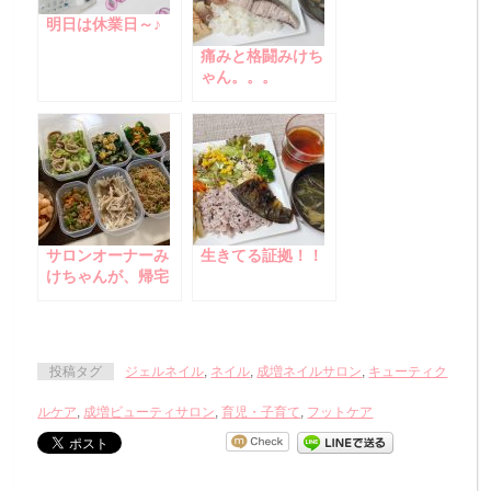
明日は休業日～♪
痛みと格闘みけち
ゃん。。。
サロンオーナーみ
生きてる証拠！！
けちゃんが、帰宅
後はマミィとなる
日常ルーティン♪
投稿タグ
ジェルネイル
,
ネイル
,
成増ネイルサロン
,
キューティク
ルケア
,
成増ビューティサロン
,
育児・子育て
,
フットケア