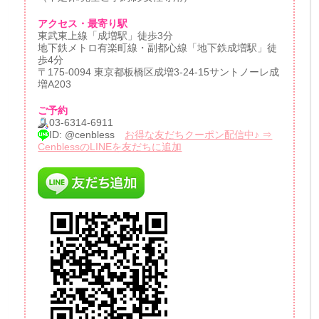
アクセス・最寄り駅
東武東上線「成増駅」徒歩3分
地下鉄メトロ有楽町線・副都心線「地下鉄成増駅」徒
歩4分
〒175-0094 東京都板橋区成増3-24-15サントノーレ成
増A203
ご予約
03-6314-6911
ID: @cenbless
お得な友だちクーポン配信中♪ ⇒
CenblessのLINEを友だちに追加