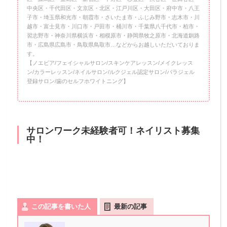
中央区・千代田区・文京区・北区・江戸川区・大田区・府中市・八王
子市・埼玉県和光市・朝霞市・さいたま市・ふじみ野市・志木市・川
越市・富士見市・川口市・戸田市・桶川市・千葉県八千代市・柏市・
習志野市・神奈川県横浜市・相模原市・静岡県牧之原市・北海道釧路
市・広島県広島市・鳥取県鳥取市…などからお越しいただいておりま
す。
【ノエビア/フェイシャルサロン/スキンケアレッスン/メイクレッス
ン/カラーレッスン/ネイルサロン/ルクジェル認定サロン/パラジェル
登録サロン/歯のセルフホワイトニング】
サロンワーク未経験者可！ネイリスト募集
中！
この記事を書いた人
最新の記事