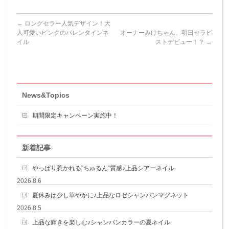
←
ロングセラー人気デザイン！大
人可愛いピンクのバレンタインネ
オーナーみけちゃん、明日セラピ
イル
ストデビュー！？
→
News&Topics
期間限定キャンペーン実施中！
新着記事
やっぱり惹かれる”ちゅるん”質感♪上品シアーネイル
2026.8.6
夏休みは少し華やかに♪上品なロゼシャンパンマグネット
2026.8.5
上品な輝きを楽しむ♪シャンパンカラーの夏ネイル