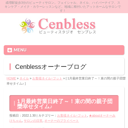
成増駅徒歩3分のビューティサロン。フェイシャル、ネイル、ハイパーナイフ、ス
キンケア・メイク・カラーレッスンなど。地域に根付いたアットホームなサロンで
す！
MENU
Cenblessオーナーブログ
HOME
»
ネイル
»
お客様ネイルｰフット
» [ 1月最終営業日終了～！束の間の親子団欒
幸せタイム♪ ]
1月最終営業日終了～！束の間の親子団
欒幸せタイム♪
投稿日：2022.1.30 | カテゴリー：
お客様ネイルｰフット
,
★aboutオーナーみ
けちゃん
,
サロンの日常
,
オーナーのプライベート