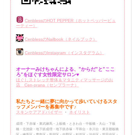
CenblessのHOT PEPPER（ホットペッパービュ
ーティー）
CenblessのNailbook（ネイルブック）
CenblessのInstagram（インスタグラム）
オーナーみけちゃんによる、"からだ"と"ここ
ろ"をほぐす女性限定サロン♥
ほぐしストレッチ整体＆マタニティマッサージのお
店 Cen-prana（センプラーナ）
私たちと一緒に夢に向かって歩いていけるスタ
ッフメンバーを
募集中です♪
スキンケアアドバイザー
・
ネイリスト
成増・下赤塚・東武練馬・上板橋・ときわ台・中板橋・大山・下板
橋・北池袋・地下鉄成増・地下鉄赤塚・平和台・氷川台・東京都板橋
区・練馬区・豊島区・新宿区・中野区・杉並区・渋谷区・世田谷区・