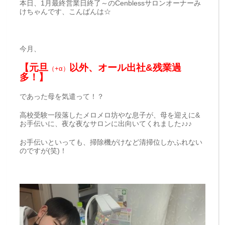
本日、1月最終営業日終了～のCenblessサロンオーナーみ
けちゃんです、こんばんは☆
今月、
【元旦
以外、オール出社&残業過
（+α）
多！】
であった母を気遣って！？
高校受験一段落したメロメロ坊やな息子が、母を迎えに&
お手伝いに、夜な夜なサロンに出向いてくれました♪♪♪
お手伝いといっても、掃除機がけなど清掃位しかふれない
のですが(笑)！