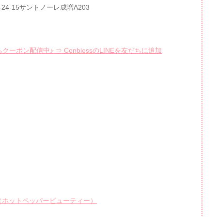
-24-15サントノーレ成増A203
ーポン配信中♪ ⇒ CenblessのLINEを友だちに追加
PPER（ホットペッパービューティー）