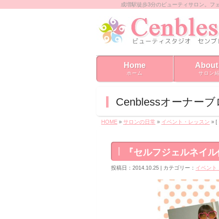
成増駅徒歩3分のビューティサロン。フ
Home
About
ホーム
サロン
Cenblessオーナー
HOME
»
サロンの日常
»
イベント・レッスン
»
『セルフジェルネイル
投稿日：2014.10.25 | カテゴリー：
イベント