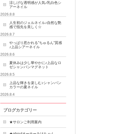
涼しげな透明感が人気♪乳白色シ
アーネイル
2026.8.8
人生初のジェルネイル♪自然な艶
感で指先を美しく☆
2026.8.7
やっぱり惹かれる”ちゅるん”質感
♪上品シアーネイル
2026.8.6
夏休みは少し華やかに♪上品なロ
ゼシャンパンマグネット
2026.8.5
上品な輝きを楽しむ♪シャンパン
カラーの夏ネイル
2026.8.4
ブログカテゴリー
★サロンご利用案内
★aboutオーナーみけちゃん