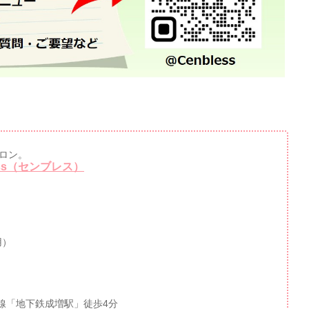
ロン。
ss（センブレス）
用）
線「地下鉄成増駅」徒歩4分