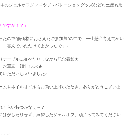
基本のジェルオフグッズやプレパレーショングッズなどお土産も用
んですか！？」
ったので”低価格におさえたご参加費”の中で、一生懸命考えてめい
）！喜んでいただけてよかったです♪
りテーブルに並べたりしながら記念撮影★
、お写真、顔出しOK★
ていただいちゃいました♪
ームやネイルオイルもお買い上げいただき、ありがとうございま
れくらい持つかなぁ～？
にはがしたりせず、練習したジェルオフ、頑張ってみてください
います。