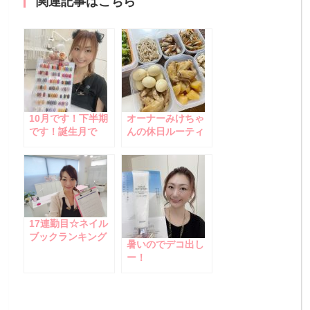
関連記事はこちら
10月です！下半期
オーナーみけちゃ
です！誕生月で
んの休日ルーティ
す！ハロウィンで
ン♪
す！
17連勤目☆ネイル
ブックランキング
暑いのでデコ出し
ありがとうござい
ー！
ます♪