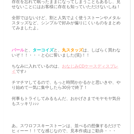
存在を忘れて眠ったままになってしまうこともあるし、見
せないことにはお客様に存在も知っていただけないしね！
全部ではないけど、割と人気でよく使うストーンやメタル
スタッズなど、シンプルで好みが偏りにくいものをまとめ
てみましたよ。
パール
と、
ターコイズ
と、
丸スタッズ
は、しばらく買わな
いぞ！！・・・と心に誓いました(笑)！！
ちなみに入れているのは、
おなじみCDケースディスプレ
イ
です♪
チマチマしてるので、もっと時間かかるかと思いきや、や
り始めて一気に集中したら30分で終了！
何事もトライしてみるもんだ、おかげさまでモヤモヤ気分
もスッキリ♪♪♪
あ。スワロフスキーストーンは、並べるの想像するだけで
ヒィーー！！てな感じなので、見本作成はご勘弁・・・