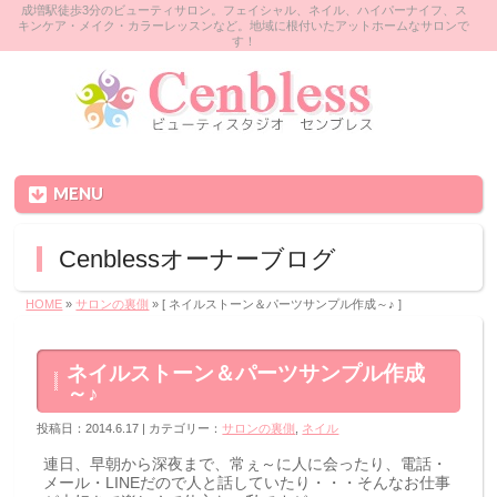
成増駅徒歩3分のビューティサロン。フェイシャル、ネイル、ハイパーナイフ、ス
キンケア・メイク・カラーレッスンなど。地域に根付いたアットホームなサロンで
す！
MENU
Cenblessオーナーブログ
HOME
»
サロンの裏側
» [ ネイルストーン＆パーツサンプル作成～♪ ]
ネイルストーン＆パーツサンプル作成
～♪
投稿日：2014.6.17 | カテゴリー：
サロンの裏側
,
ネイル
連日、早朝から深夜まで、常ぇ～に人に会ったり、電話・
メール・LINEだので人と話していたり・・・そんなお仕事