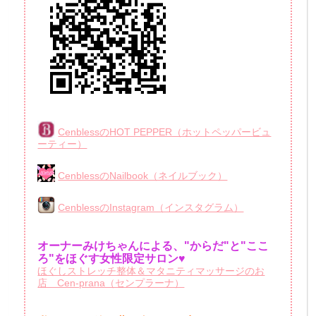
CenblessのHOT PEPPER（ホットペッパービュ
ーティー）
CenblessのNailbook（ネイルブック）
CenblessのInstagram（インスタグラム）
オーナーみけちゃんによる、"からだ"と"ここ
ろ"をほぐす女性限定サロン♥
ほぐしストレッチ整体＆マタニティマッサージのお
店 Cen-prana（センプラーナ）