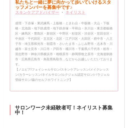
私たちと一緒に夢に向かって歩いていけるスタ
ッフメンバーを
募集中です♪
スキンケアアドバイザー
・
ネイリスト
成増・下赤塚・東武練馬・上板橋・ときわ台・中板橋・大山・下板
橋・北池袋・地下鉄成増・地下鉄赤塚・平和台・氷川台・東京都板橋
区・練馬区・豊島区・新宿区・中野区・杉並区・渋谷区・世田谷区・
中央区・千代田区・文京区・北区・江戸川区・大田区・府中市・八王
子市・埼玉県和光市・朝霞市・さいたま市・ふじみ野市・志木市・川
越市・富士見市・川口市・戸田市・桶川市・千葉県八千代市・柏市・
習志野市・神奈川県横浜市・相模原市・静岡県牧之原市・北海道釧路
市・広島県広島市・鳥取県鳥取市…などからお越しいただいておりま
す。
【ノエビア/フェイシャルサロン/スキンケアレッスン/メイクレッス
ン/カラーレッスン/ネイルサロン/ルクジェル認定サロン/パラジェル
登録サロン/歯のセルフホワイトニング】
サロンワーク未経験者可！ネイリスト募集
中！