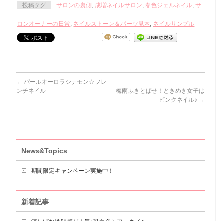
投稿タグ
サロンの裏側
,
成増ネイルサロン
,
春色ジェルネイル
,
サ
ロンオーナーの日常
,
ネイルストーン＆パーツ見本
,
ネイルサンプル
←
パールオーロラシナモン☆フレ
ンチネイル
梅雨ふきとばせ！ときめき女子は
ピンクネイル♪
→
News&Topics
期間限定キャンペーン実施中！
新着記事