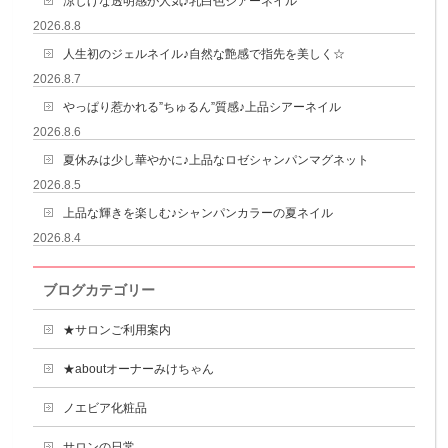
涼しげな透明感が人気♪乳白色シアーネイル
2026.8.8
人生初のジェルネイル♪自然な艶感で指先を美しく☆
2026.8.7
やっぱり惹かれる”ちゅるん”質感♪上品シアーネイル
2026.8.6
夏休みは少し華やかに♪上品なロゼシャンパンマグネット
2026.8.5
上品な輝きを楽しむ♪シャンパンカラーの夏ネイル
2026.8.4
ブログカテゴリー
★サロンご利用案内
★aboutオーナーみけちゃん
ノエビア化粧品
サロンの日常