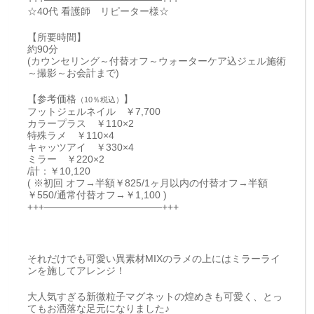
☆40代 看護師 リピーター様☆
【所要時間】
約90分
(カウンセリング～付替オフ～ウォーターケア込ジェル施術
～撮影～お会計まで)
【参考価格
】
（10％税込）
フットジェルネイル ￥7,700
カラープラス ￥110×2
特殊ラメ ￥110×4
キャッツアイ ￥330×4
ミラー ￥220×2
/計：￥10,120
( ※初回 オフ→半額￥825/1ヶ月以内の付替オフ→半額
￥550/通常付替オフ→￥1,100 )
+++————————————+++
それだけでも可愛い異素材MIXのラメの上にはミラーライ
ンを施してアレンジ！
大人気すぎる新微粒子マグネットの煌めきも可愛く、とっ
てもお洒落な足元になりました♪