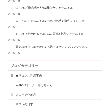
2026.8.9
涼しげな透明感が人気♪乳白色シアーネイル
2026.8.8
人生初のジェルネイル♪自然な艶感で指先を美しく☆
2026.8.7
やっぱり惹かれる”ちゅるん”質感♪上品シアーネイル
2026.8.6
夏休みは少し華やかに♪上品なロゼシャンパンマグネット
2026.8.5
ブログカテゴリー
★サロンご利用案内
★aboutオーナーみけちゃん
ノエビア化粧品
サロンの日常