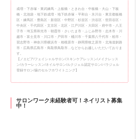
成増・下赤塚・東武練馬・上板橋・ときわ台・中板橋・大山・下板
橋・北池袋・地下鉄成増・地下鉄赤塚・平和台・氷川台・東京都板橋
区・練馬区・豊島区・新宿区・中野区・杉並区・渋谷区・世田谷区・
中央区・千代田区・文京区・北区・江戸川区・大田区・府中市・八王
子市・埼玉県和光市・朝霞市・さいたま市・ふじみ野市・志木市・川
越市・富士見市・川口市・戸田市・桶川市・千葉県八千代市・柏市・
習志野市・神奈川県横浜市・相模原市・静岡県牧之原市・北海道釧路
市・広島県広島市・鳥取県鳥取市…などからお越しいただいておりま
す。
【ノエビア/フェイシャルサロン/スキンケアレッスン/メイクレッス
ン/カラーレッスン/ネイルサロン/ルクジェル認定サロン/パラジェル
登録サロン/歯のセルフホワイトニング】
サロンワーク未経験者可！ネイリスト募集
中！