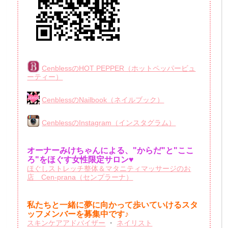
CenblessのHOT PEPPER（ホットペッパービュ
ーティー）
CenblessのNailbook（ネイルブック）
CenblessのInstagram（インスタグラム）
オーナーみけちゃんによる、"からだ"と"ここ
ろ"をほぐす女性限定サロン♥
ほぐしストレッチ整体＆マタニティマッサージのお
店 Cen-prana（センプラーナ）
私たちと一緒に夢に向かって歩いていけるスタ
ッフメンバーを
募集中です♪
スキンケアアドバイザー
・
ネイリスト