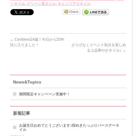
ーネイル
,
グリーン系ネイル
,
キャッツアイネイル
←
Cenbless24歳！今日から25年
目に入りました！
さりげなくイベント気分を楽しめ
る上品華やかネイル♪
→
News&Topics
期間限定キャンペーン実施中！
新着記事
お誕生日おめでとうございます♪煌めきたっぷりバースデーネ
イル