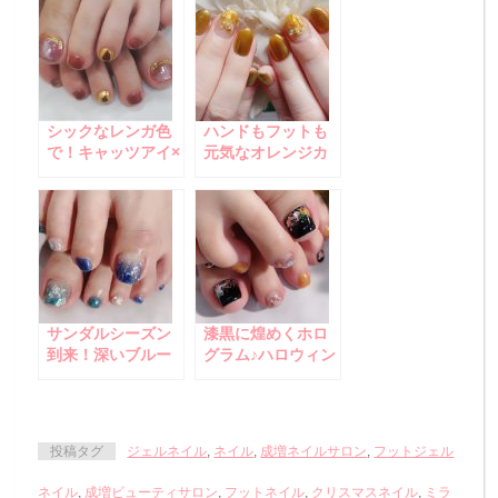
シックなレンガ色
ハンドもフットも
で！キャッツアイ×
元気なオレンジカ
ニュアンスミラー
ラーで！
フットネイル
サンダルシーズン
漆黒に煌めくホロ
到来！深いブルー
グラム♪ハロウィン
＆グリーンの煌め
フットネイル
き☆夏フットネイ
ル
投稿タグ
ジェルネイル
,
ネイル
,
成増ネイルサロン
,
フットジェル
ネイル
,
成増ビューティサロン
,
フットネイル
,
クリスマスネイル
,
ミラ