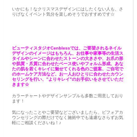
いかにも！なクリスマスデザインにはしたくない人も、さ
りげなくイベント気分を楽しめそうでおすすめです☆
ビューティスタジオCenblessでは、ご要望されるネイル
デザインのイメージはもちろん、お仕事や家事等の生活ス
タイルやシーンに合わせたストーンの大きさや、お爪の形
や肌質・爪質に合わせたベース使いやフォルム形成、あな
たの肌を若くキレイに魅せてくれる色のご提案、ご自宅で
のホームケア方法など、お一人おひとりに合わせたカウン
セリングを行い、”よりキレイ”のお手伝いをさせていただ
きます☆
カラーチャートやデザインサンプルも多数ご用意しており
ます！
気になったことやご要望などございましたら、ビフォアカ
ウンセリングの際だけでなく施術中でも遠慮なさらずお気
軽にご相談くださいね！♪