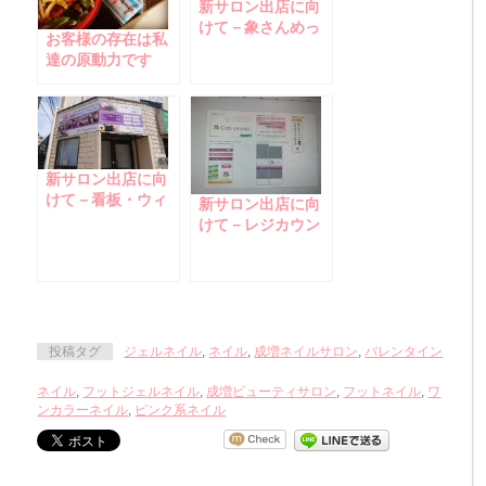
新サロン出店に向
けて－象さんめっ
お客様の存在は私
ちゃ可愛い～！♪
達の原動力です
っ！
新サロン出店に向
けて－看板・ウィ
新サロン出店に向
ンドウサイン設
けて－レジカウン
置！！
ター＆追加の収納
庫、届きました☆
投稿タグ
ジェルネイル
,
ネイル
,
成増ネイルサロン
,
バレンタイン
ネイル
,
フットジェルネイル
,
成増ビューティサロン
,
フットネイル
,
ワ
ンカラーネイル
,
ピンク系ネイル