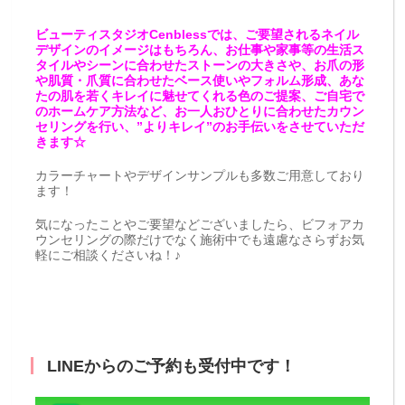
ビューティスタジオCenblessでは、ご要望されるネイル
デザインのイメージはもちろん、お仕事や家事等の生活ス
タイルやシーンに合わせたストーンの大きさや、お爪の形
や肌質・爪質に合わせたベース使いやフォルム形成、あな
たの肌を若くキレイに魅せてくれる色のご提案、ご自宅で
のホームケア方法など、お一人おひとりに合わせたカウン
セリングを行い、”よりキレイ”のお手伝いをさせていただ
きます☆
カラーチャートやデザインサンプルも多数ご用意しており
ます！
気になったことやご要望などございましたら、ビフォアカ
ウンセリングの際だけでなく施術中でも遠慮なさらずお気
軽にご相談くださいね！♪
LINEからのご予約も受付中です！