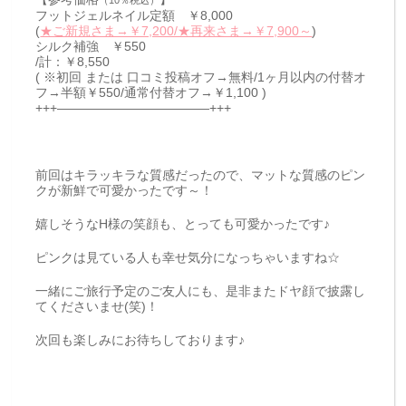
フットジェルネイル定額 ￥8,000
(
★ご新規さま→￥7,200/★再来さま→￥7,900～
)
シルク補強 ￥550
/計：￥8,550
( ※初回 または 口コミ投稿オフ→無料/1ヶ月以内の付替オ
フ→半額￥550/通常付替オフ→￥1,100 )
+++————————————+++
前回はキラッキラな質感だったので、マットな質感のピン
クが新鮮で可愛かったです～！
嬉しそうなH様の笑顔も、とっても可愛かったです♪
ピンクは見ている人も幸せ気分になっちゃいますね☆
一緒にご旅行予定のご友人にも、是非またドヤ顔で披露し
てくださいませ(笑)！
次回も楽しみにお待ちしております♪