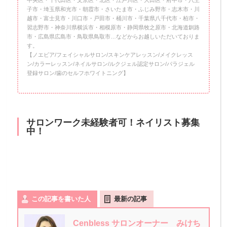
子市・埼玉県和光市・朝霞市・さいたま市・ふじみ野市・志木市・川
越市・富士見市・川口市・戸田市・桶川市・千葉県八千代市・柏市・
習志野市・神奈川県横浜市・相模原市・静岡県牧之原市・北海道釧路
市・広島県広島市・鳥取県鳥取市…などからお越しいただいておりま
す。
【ノエビア/フェイシャルサロン/スキンケアレッスン/メイクレッス
ン/カラーレッスン/ネイルサロン/ルクジェル認定サロン/パラジェル
登録サロン/歯のセルフホワイトニング】
サロンワーク未経験者可！ネイリスト募集
中！
この記事を書いた人
最新の記事
Cenbless サロンオーナー みけち