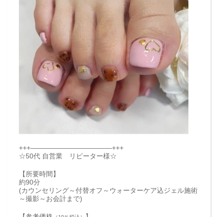
+++————————————+++
☆50代 自営業 リピーター様☆
【所要時間】
約90分
(カウンセリング～付替オフ～ウォーターケア込ジェル施術
～撮影～お会計まで)
【参考価格
】
（10％税込）