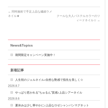
←
同時施術で手足上品な繊細ラメ
ネイル★
クールな大人パステルカラーのツ
ィードネイル☆
→
News&Topics
期間限定キャンペーン実施中！
新着記事
人生初のジェルネイル♪自然な艶感で指先を美しく☆
2026.8.7
やっぱり惹かれる”ちゅるん”質感♪上品シアーネイル
2026.8.6
夏休みは少し華やかに♪上品なロゼシャンパンマグネット