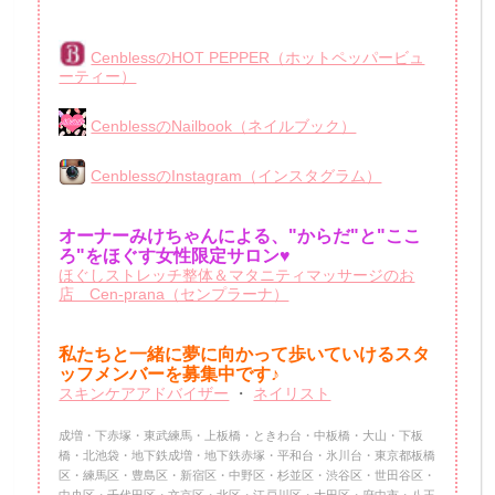
CenblessのHOT PEPPER（ホットペッパービュ
ーティー）
CenblessのNailbook（ネイルブック）
CenblessのInstagram（インスタグラム）
オーナーみけちゃんによる、"からだ"と"ここ
ろ"をほぐす女性限定サロン♥
ほぐしストレッチ整体＆マタニティマッサージのお
店 Cen-prana（センプラーナ）
私たちと一緒に夢に向かって歩いていけるスタ
ッフメンバーを
募集中です♪
スキンケアアドバイザー
・
ネイリスト
成増・下赤塚・東武練馬・上板橋・ときわ台・中板橋・大山・下板
橋・北池袋・地下鉄成増・地下鉄赤塚・平和台・氷川台・東京都板橋
区・練馬区・豊島区・新宿区・中野区・杉並区・渋谷区・世田谷区・
中央区・千代田区・文京区・北区・江戸川区・大田区・府中市・八王