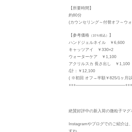
【所要時間】
約80分
(カウンセリング～付替オフ～ウ
【参考価格
】
（10％税込）
ハンドジェルネイル ￥6,600
キャッツアイ ￥330×2
ウォーターケア ￥1,100
アクリルスカ 長さ出し ￥1,100
/計：￥12,100
( ※初回 オフ→半額￥825/1ヶ月
+++————————————++
絶賛好評中の新入荷の微粒子マグ
Instagramやブログでのご
すね。