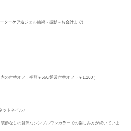
ォーターケア込ジェル施術～撮影～お会計まで)
以内の付替オフ→半額￥550/通常付替オフ→￥1,100 )
+
ネットネイル♪
紹介は、装飾なしの贅沢なシンプルワンカラーでの楽しみ方が続いていま