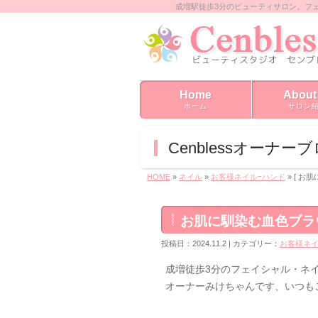
成増駅徒歩3分のビューティサロン。フ
Home
About
ホーム
サロン
Cenblessオーナー
HOME
»
ネイル
»
お客様ネイルｰハンド
» [ 
お肌に馴染む血色ブラ
投稿日：2024.11.2 | カテゴリー：
お客様ネイ
成増徒歩3分のフェイシャル・ネイル
オーナーみけちゃんです、いつも