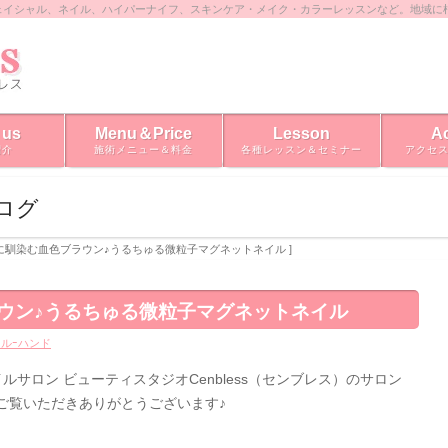
ェイシャル、ネイル、ハイパーナイフ、スキンケア・メイク・カラーレッスンなど。地域に
 us
Menu＆Price
Lesson
A
紹介
施術メニュー＆料金
各種レッスン＆セミナー
アクセ
ブログ
お肌に馴染む血色ブラウン♪うるちゅる微粒子マグネットネイル ]
ウン♪うるちゅる微粒子マグネットネイル
ルｰハンド
サロン ビューティスタジオCenbless（センブレス）のサロン
ご覧いただきありがとうございます♪