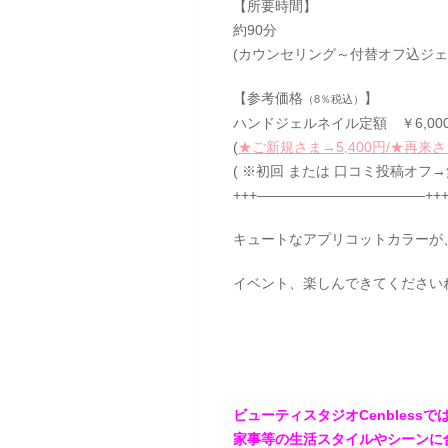
【所要時間】
約90分
(カウンセリング～付替オフ込ジェ
【参考価格
】
（8％税込）
ハンドジェルネイル定額 ￥6,00
(
★ご新規さま→5,400円/★再来さ
( ※初回 または 口コミ投稿オフ→
+++————————————++
キュートなアプリコットカラーが
イベント、楽しんできてください
ビューティスタジオCenbles
家事等の生活スタイルやシーンに