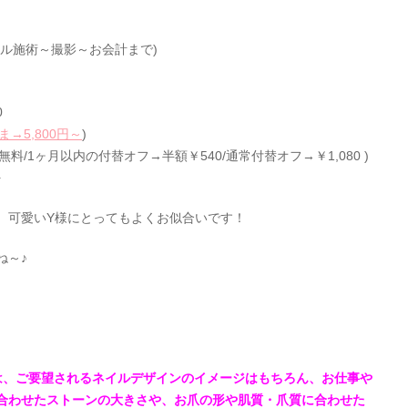
ル施術～撮影～お会計まで)
0
ま→5,800円～
)
無料/1ヶ月以内の付替オフ→半額￥540/通常付替オフ→￥1,080 )
+
、可愛いY様にとってもよくお似合いです！
ね～♪
sでは、ご要望されるネイルデザインのイメージはもちろん、お仕事や
合わせたストーンの大きさや、お爪の形や肌質・爪質に合わせた