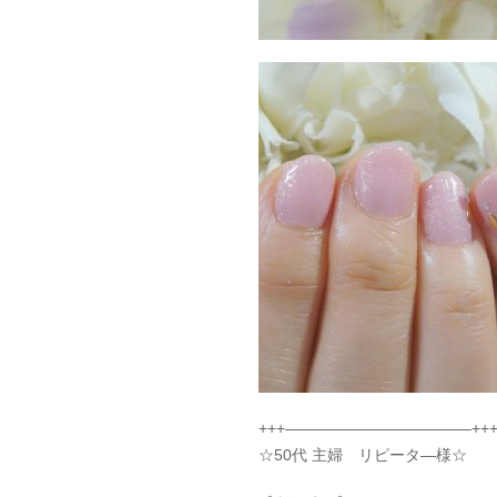
+++————————————++
☆50代 主婦 リピータ―様☆