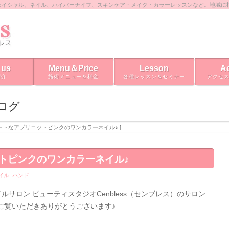
ェイシャル、ネイル、ハイパーナイフ、スキンケア・メイク・カラーレッスンなど。地域に
 us
Menu＆Price
Lesson
A
紹介
施術メニュー＆料金
各種レッスン＆セミナー
アクセ
ブログ
キュートなアプリコットピンクのワンカラーネイル♪ ]
トピンクのワンカラーネイル♪
イルｰハンド
サロン ビューティスタジオCenbless（センブレス）のサロン
ご覧いただきありがとうございます♪