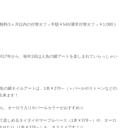
無料/1ヶ月以内の付替オフ→半額￥540/通常付替オフ→￥1,080 )
+
017年から、毎年1回は人魚の鱗アートを楽しまれていらっしゃい
人魚の鱗ネイルアートは、1本￥270～（＋パールやストーンなどの
出来ます！
なら、オーロラ入りやパールカラーがおすすめ☆
て楽しめるタイダイやマーブルベース（1本￥378～）や、オーロ
せたり（1本￥378～）も、オススメですよ☆