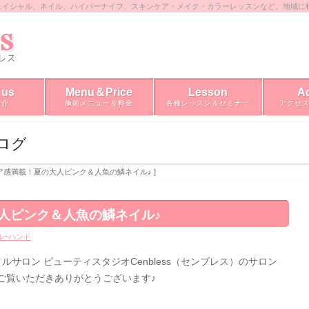
ェイシャル、ネイル、ハイパーナイフ、スキンケア・メイク・カラーレッスンなど。地域に
 us
Menu＆Price
Lesson
A
紹介
施術メニュー＆料金
各種レッスン＆セミナー
アクセ
ブログ
クリア感満載！夏の大人ピンク＆人魚の鱗ネイル♪ ]
人ピンク＆人魚の鱗ネイル♪
ルｰハンド
サロン ビューティスタジオCenbless（センブレス）のサロン
ご覧いただきありがとうございます♪