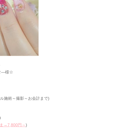
+
タ―様☆
ル施術～撮影～お会計まで)
0
ま→7,800円～
)