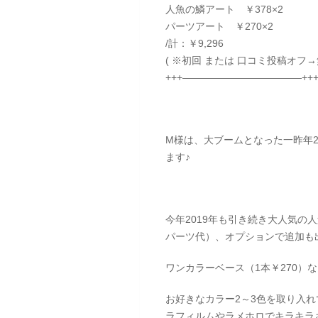
人魚の鱗アート ￥378×2
パーツアート ￥270×2
/計：￥9,296
( ※初回 または 口コミ投稿オフ→
+++————————————++
M様は、大ブームとなった一昨年2
ます♪
今年2019年も引き続き大人気の
パーツ代）、オプションで追加も
ワンカラーベース（1本￥270）
お好きなカラー2～3色を取り入れ
ラフィルムやラメホロでキラキラさ