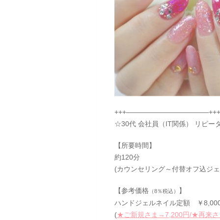
+++————————————++
☆30代 会社員（IT関係） リピー
【所要時間】
約120分
(カウンセリング～付替オフ込ジェ
【参考価格
】
（8％税込）
ハンドジェルネイル定額 ￥8,00
(
★ご新規さま→7,200円/★再来さ