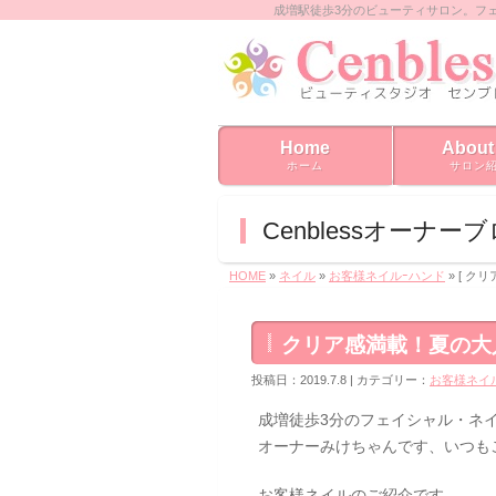
成増駅徒歩3分のビューティサロン。フ
Home
About
ホーム
サロン
Cenblessオーナー
HOME
»
ネイル
»
お客様ネイルｰハンド
» [ 
クリア感満載！夏の大
投稿日：2019.7.8 | カテゴリー：
お客様ネイ
成増徒歩3分のフェイシャル・ネイル
オーナーみけちゃんです、いつも
お客様ネイルのご紹介です。