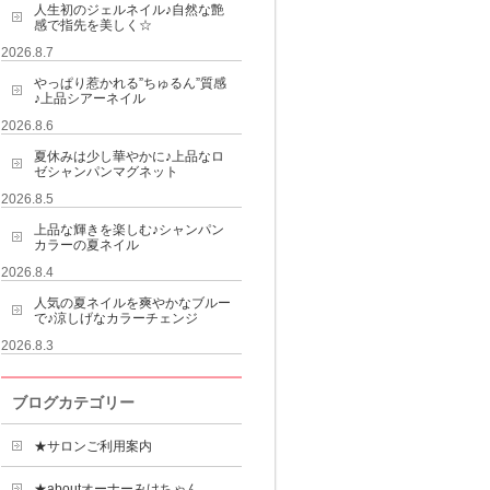
人生初のジェルネイル♪自然な艶
感で指先を美しく☆
2026.8.7
やっぱり惹かれる”ちゅるん”質感
♪上品シアーネイル
2026.8.6
夏休みは少し華やかに♪上品なロ
ゼシャンパンマグネット
2026.8.5
上品な輝きを楽しむ♪シャンパン
カラーの夏ネイル
2026.8.4
人気の夏ネイルを爽やかなブルー
で♪涼しげなカラーチェンジ
2026.8.3
ブログカテゴリー
★サロンご利用案内
★aboutオーナーみけちゃん