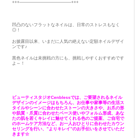
+++————————————+++
凹凸のないフラットなネイルは、日常のストレスもなく
◎！
お披露目以来、いまだに人気の絶えない定額ネイルデザイ
ンです♪
黒色ネイルは未挑戦の方にも、挑戦しやすくおすすめです
よ～！
ビューティスタジオCenblessでは、ご要望されるネイル
デザインのイメージはもちろん、お仕事や家事等の生活ス
タイルやシーンに合わせたストーンの大きさや、お爪の形
や肌質・爪質に合わせたベース使いやフォルム形成、あな
たの肌を若くキレイに魅せてくれる色のご提案、ご自宅で
のホームケア方法など、お一人おひとりに合わせたカウン
セリングを行い、”よりキレイ”のお手伝いをさせていただ
きます☆