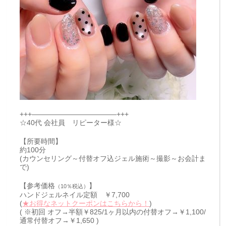
+++————————————+++
☆40代 会社員 リピーター様☆
【所要時間】
約100分
(カウンセリング～付替オフ込ジェル施術～撮影～お会計ま
で)
【参考価格
】
（10％税込）
ハンドジェルネイル定額 ￥7,700
(
★お得なネットクーポンはこちらから！
)
( ※初回 オフ→半額￥825/1ヶ月以内の付替オフ→￥1,100/
通常付替オフ→￥1,650 )