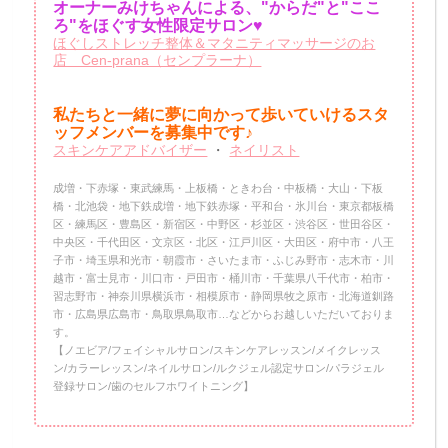
オーナーみけちゃんによる、"からだ"と"ここ
ろ"をほぐす女性限定サロン♥
ほぐしストレッチ整体＆マタニティマッサージのお
店 Cen-prana（センプラーナ）
私たちと一緒に夢に向かって歩いていけるスタ
ッフメンバーを
募集中です♪
スキンケアアドバイザー
・
ネイリスト
成増・下赤塚・東武練馬・上板橋・ときわ台・中板橋・大山・下板
橋・北池袋・地下鉄成増・地下鉄赤塚・平和台・氷川台・東京都板橋
区・練馬区・豊島区・新宿区・中野区・杉並区・渋谷区・世田谷区・
中央区・千代田区・文京区・北区・江戸川区・大田区・府中市・八王
子市・埼玉県和光市・朝霞市・さいたま市・ふじみ野市・志木市・川
越市・富士見市・川口市・戸田市・桶川市・千葉県八千代市・柏市・
習志野市・神奈川県横浜市・相模原市・静岡県牧之原市・北海道釧路
市・広島県広島市・鳥取県鳥取市…などからお越しいただいておりま
す。
【ノエビア/フェイシャルサロン/スキンケアレッスン/メイクレッス
ン/カラーレッスン/ネイルサロン/ルクジェル認定サロン/パラジェル
登録サロン/歯のセルフホワイトニング】