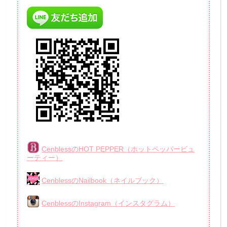
CenblessのHOT PEPPER（ホットペッパービュ
ーティー）
CenblessのNailbook（ネイルブック）
CenblessのInstagram（インスタグラム）