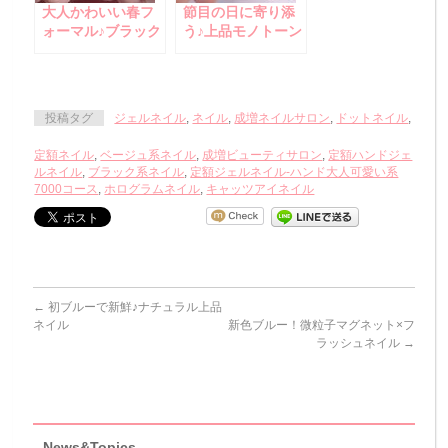
大人かわいい春フ
節目の日に寄り添
ォーマル♪ブラック
う♪上品モノトーン
ドットが主役の上
ドットネイル
品ネイル
投稿タグ
ジェルネイル
,
ネイル
,
成増ネイルサロン
,
ドットネイル
,
定額ネイル
,
ベージュ系ネイル
,
成増ビューティサロン
,
定額ハンドジェ
ルネイル
,
ブラック系ネイル
,
定額ジェルネイル-ハンド大人可愛い系
7000コース
,
ホログラムネイル
,
キャッツアイネイル
←
初ブルーで新鮮♪ナチュラル上品
ネイル
新色ブルー！微粒子マグネット×フ
ラッシュネイル
→
News&Topics