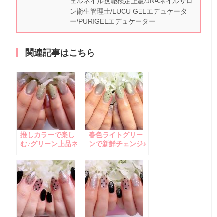
ェルネイル技能検定上級/JNAネイルサロ
ン衛生管理士/LUCU GELエデュケータ
ー/PURIGELエデュケーター
関連記事はこちら
推しカラーで楽し
春色ライトグリー
む♪グリーン上品ネ
ンで新鮮チェンジ♪
イル
大人可愛いフォー
マルネイル