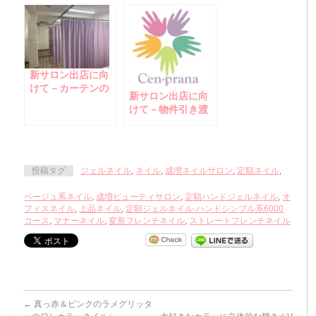
ク着々！
新サロン出店に向
けて－カーテンの
新サロン出店に向
色ばっちりでした
けて－物件引き渡
☆
しまで間近！な今
日現在までの進捗
備忘録！？
投稿タグ
ジェルネイル
,
ネイル
,
成増ネイルサロン
,
定額ネイル
,
ベージュ系ネイル
,
成増ビューティサロン
,
定額ハンドジェルネイル
,
オ
フィスネイル
,
上品ネイル
,
定額ジェルネイル-ハンドシンプル系6000
コース
,
マナーネイル
,
変形フレンチネイル
,
ストレートフレンチネイル
←
真っ赤＆ピンクのラメグリッタ