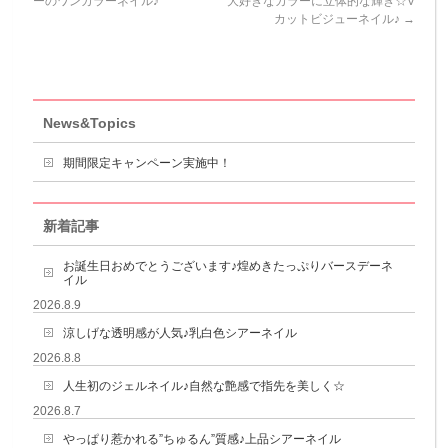
ーのワンカラーネイル♪
大好きなカラーに立体的な輝き☆V
カットビジューネイル♪
→
News&Topics
期間限定キャンペーン実施中！
新着記事
お誕生日おめでとうございます♪煌めきたっぷりバースデーネ
イル
2026.8.9
涼しげな透明感が人気♪乳白色シアーネイル
2026.8.8
人生初のジェルネイル♪自然な艶感で指先を美しく☆
2026.8.7
やっぱり惹かれる”ちゅるん”質感♪上品シアーネイル