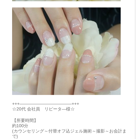
+++————————————+++
☆20代 会社員 リピータ―様☆
【所要時間】
約100分
(カウンセリング～付替オフ込ジェル施術～撮影～お会計ま
で)