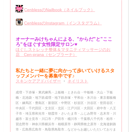
CenblessのNailbook（ネイルブック）
CenblessのInstagram（インスタグラム）
オーナーみけちゃんによる、"からだ"と"ここ
ろ"をほぐす女性限定サロン♥
ほぐしストレッチ整体＆マタニティマッサージのお
店 Cen-prana（センプラーナ）
私たちと一緒に夢に向かって歩いていけるスタ
ッフメンバーを
募集中です♪
スキンケアアドバイザー
・
ネイリスト
成増・下赤塚・東武練馬・上板橋・ときわ台・中板橋・大山・下板
橋・北池袋・地下鉄成増・地下鉄赤塚・平和台・氷川台・東京都板橋
区・練馬区・豊島区・新宿区・中野区・杉並区・渋谷区・世田谷区・
中央区・千代田区・文京区・北区・江戸川区・大田区・府中市・八王
子市・埼玉県和光市・朝霞市・さいたま市・ふじみ野市・志木市・川
越市・富士見市・川口市・戸田市・桶川市・千葉県八千代市・柏市・
習志野市・神奈川県横浜市・相模原市・静岡県牧之原市・北海道釧路
市・広島県広島市・鳥取県鳥取市…などからお越しいただいておりま