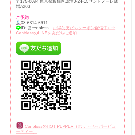
〒175-0094 東京都板橋区成増3-24-15サントノーレ成
増A203
ご予約
03-6314-6911
ID: @cenbless
お得な友だちクーポン配信中♪ ⇒
CenblessのLINEを友だちに追加
CenblessのHOT PEPPER（ホットペッパービュ
ーティー）