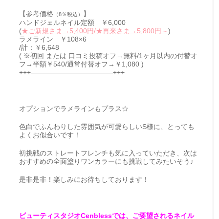
【参考価格
】
（8％税込）
ハンドジェルネイル定額 ￥6,000
(
★ご新規さま→5,400円/★再来さま→5,800円～
)
ラメライン ￥108×6
/計：￥6,648
( ※初回 または 口コミ投稿オフ→無料/1ヶ月以内の付替オ
フ→半額￥540/通常付替オフ→￥1,080 )
+++————————————+++
オプションでラメラインもプラス☆
色白でふんわりした雰囲気が可愛らしいS様に、とっても
よくお似合いです！
初挑戦のストレートフレンチも気に入っていただき、次は
おすすめの全面塗りワンカラーにも挑戦してみたいそう♪
是非是非！楽しみにお待ちしております！
ビューティスタジオCenblessでは、ご要望されるネイル