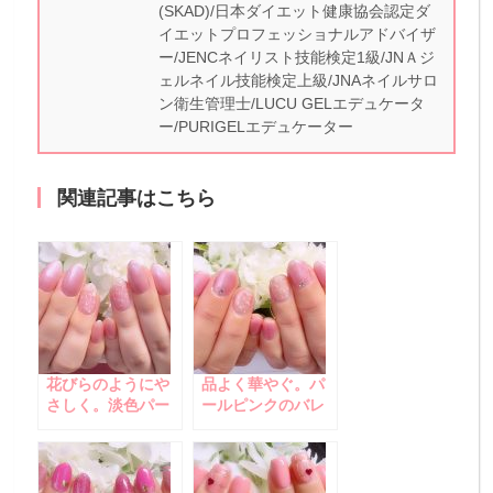
(SKAD)/日本ダイエット健康協会認定ダ
イエットプロフェッショナルアドバイザ
ー/JENCネイリスト技能検定1級/JNＡジ
ェルネイル技能検定上級/JNAネイルサロ
ン衛生管理士/LUCU GELエデュケータ
ー/PURIGELエデュケーター
関連記事はこちら
花びらのようにや
品よく華やぐ。パ
さしく。淡色パー
ールピンクのバレ
ルピンクのバレン
ンタインネイル
タインネイル♪