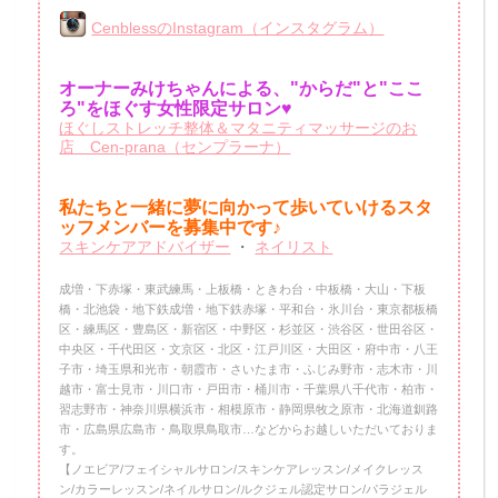
CenblessのInstagram（インスタグラム）
オーナーみけちゃんによる、"からだ"と"ここ
ろ"をほぐす女性限定サロン♥
ほぐしストレッチ整体＆マタニティマッサージのお
店 Cen-prana（センプラーナ）
私たちと一緒に夢に向かって歩いていけるスタ
ッフメンバーを
募集中です♪
スキンケアアドバイザー
・
ネイリスト
成増・下赤塚・東武練馬・上板橋・ときわ台・中板橋・大山・下板
橋・北池袋・地下鉄成増・地下鉄赤塚・平和台・氷川台・東京都板橋
区・練馬区・豊島区・新宿区・中野区・杉並区・渋谷区・世田谷区・
中央区・千代田区・文京区・北区・江戸川区・大田区・府中市・八王
子市・埼玉県和光市・朝霞市・さいたま市・ふじみ野市・志木市・川
越市・富士見市・川口市・戸田市・桶川市・千葉県八千代市・柏市・
習志野市・神奈川県横浜市・相模原市・静岡県牧之原市・北海道釧路
市・広島県広島市・鳥取県鳥取市…などからお越しいただいておりま
す。
【ノエビア/フェイシャルサロン/スキンケアレッスン/メイクレッス
ン/カラーレッスン/ネイルサロン/ルクジェル認定サロン/パラジェル