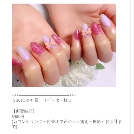
+++————————————+++
☆30代 会社員 リピーター様☆
【所要時間】
約90分
(カウンセリング～付替オフ込ジェル施術～撮影～お会計ま
で)