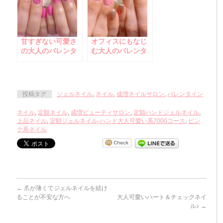
甘すぎない可愛さ
オフィスにもなじ
の大人のバレンタ
む大人のバレンタ
インハートネイル♪
インチェックネイ
ル♪
投稿タグ
ジェルネイル
,
ネイル
,
成増ネイルサロン
,
バレンタイン
ネイル
,
定額ネイル
,
成増ビューティサロン
,
定額ハンドジェルネイル
,
上品ネイル
,
定額ジェルネイル-ハンド大人可愛い系7000コース
,
ピン
ク系ネイル
←
爪が薄くてジェルネイルを続け
ることが不安な方へ
大人可愛いハート＆チェックネイ
ル♪
→