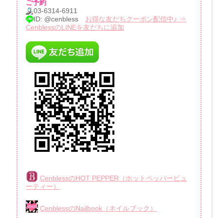
ご予約
03-6314-6911
ID: @cenbless
お得な友だちクーポン配信中♪ ⇒
CenblessのLINEを友だちに追加
CenblessのHOT PEPPER（ホットペッパービュ
ーティー）
CenblessのNailbook（ネイルブック）