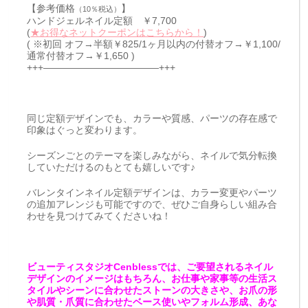
【参考価格
】
（10％税込）
ハンドジェルネイル定額 ￥7,700
(
★お得なネットクーポンはこちらから！
)
( ※初回 オフ→半額￥825/1ヶ月以内の付替オフ→￥1,100/
通常付替オフ→￥1,650 )
+++————————————+++
同じ定額デザインでも、カラーや質感、パーツの存在感で
印象はぐっと変わります。
シーズンごとのテーマを楽しみながら、ネイルで気分転換
していただけるのもとても嬉しいです♪
バレンタインネイル定額デザインは、カラー変更やパーツ
の追加アレンジも可能ですので、ぜひご自身らしい組み合
わせを見つけてみてくださいね！
ビューティスタジオCenblessでは、ご要望されるネイル
デザインのイメージはもちろん、お仕事や家事等の生活ス
タイルやシーンに合わせたストーンの大きさや、お爪の形
や肌質・爪質に合わせたベース使いやフォルム形成、あな